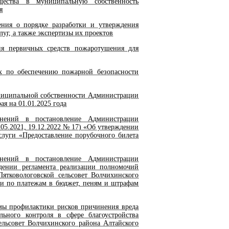
ства в муниципальную собственность
я
ния о порядке разработки и утверждения
уг, а также экспертизы их проектов
я первичных средств пожаротушения для
 по обеспечению пожарной безопасности
ниципальной собственности Администрации
ая на 01.01.2025 года
нений в постановление Администрации
.05.2021, 19.12.2022 № 17) «Об утверждении
слуги «Предоставление порубочного билета
ений в постановление Администрации
дении регламента реализации полномочий
ятковологовской сельсовет Волчихинского
ти по платежам в бюджет, пеням и штрафам
ы профилактики рисков причинения вреда
ьного контроля в сфере благоустройства
ельсовет Волчихинского района Алтайского