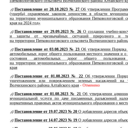
Пятковологовского сельсовета Волчихинского района Алтайского кр
Постановление от 20.10.2023 № 27
Об утверждении Программ
(ущерба) охраняемым законом ценностям в области муниципал
на территории муниципального образования Пятковологовской с
края на 2024 год»
Постановление от 29.09.2023 № 26
О создании учебно-конс
и защиты от чрезвычайных ситуаций природного и тех
на территории Пятковологовского сельсовета Волчихинского район
Постановление от 03.08.2023 № 23
Об утверждении Порядка п
автомобильных дорог общего пользования местного значения и о 
состояния автомобильных дорог общего пользования
на территории муниципального образования Пятковологовской с
края
Постановление от 01.08.2023 № 22
Об утверждении Порядк
уничтожением или повреждением зеленых насаждений на те
Волчихинского района Алтайского края
- Отменено
Постановление от 01.08.2023 № 21
Об утверждении админист
муниципальной услуги по даче письменных разъяснений нало
нормативных правовых актов муниципального образования о местн
Постановление от 19.07.2023 № 20
О добавлении адресов объек
Постановление от 14.07.2023 № 19
О добавлении адресов объек