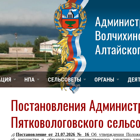
Админист
Волчихин
Алтайског
АЦИЯ
НПА
СЕЛЬСОВЕТЫ
ОРГАНЫ
ДЕЯ
Постановления Админист
Пятковологовского сельс
Постановление от 21.07.2026 № 16
Об утверждении Положен
об имуществе и обязательствах имущественного характера 