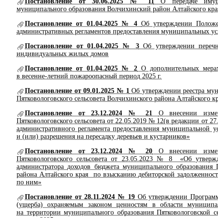
Постановление от 30.06.2025 № 11
О передаче имуще
муниципального образования Волчихинский район Алтайского кра
Постановление от 01.04.2025 № 4
Об утверждении Положе
административных регламентов предоставления муниципальных усл
Постановление от 01.04.2025 № 3
Об утверждении перечн
индивидуальных жилых домов
Постановление от 01.04.2025 № 2
О дополнительных мерах
в весенне-летний пожароопасный период 2025 г.
Постановление от 09.01.2025 № 1
Об утверждении реестра му
Пятковологовского сельсовета Волчихинского района Алтайского кр
Постановление от 23.12.2024 № 21
О внесении изме
Пятковологовского сельсовета от 22.05.2019 № 12(в редакции от 27
административного регламента предоставления муниципальной у
и (или) разрешения на пересадку деревьев и кустарников»
Постановление от 23.12.2024 № 20
О внесении измен
Пятковологовского сельсовета от 23.05.2023 № 8 «Об утверж
администратора доходов бюджета муниципального образования П
района Алтайского края по взысканию дебиторской задолженнос
по ним»
Постановление от 28.11.2024 № 19
Об утверждении Программ
(ущерба) охраняемым законом ценностям в области муниципал
на территории муниципального образования Пятковологовской с