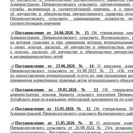
Администрации Пятковологовского сельсовета, претендующими
службы, включенных в соответствующий перечень, и о предс
об имуществе и обязательствах имущественного характера м
Пятковологовского сельсовета, замещающими должности м
соответствующим перечнем
Постановление от 24.06.2026 № 15
Об утверждении пере
Администрации Пятковологовского сельсовета Волчихинского 
на которые граждане и при замещении которых муниципальные 
о своих доходах, расходах, об имуществе и обязательствах им
о доходах, расходах, об имуществе и обязательствах имуществ
и несовершеннолетних детей
Постановление от 23.06.2026 № 14
О внесении измен
Пятковологовского сельсовета от 01.08.2023 № 21 «Об утв
по предоставлению муниципальной услуги по даче письменных ра
применения нормативных правовых актов муниципального образов
Постановление от 19.05.2026 № 13
Об утверждении
администратора доходов бюджета сельского поселения Пятково
Алтайского края по взысканию дебиторской задолженности по пла
Постановление от 15.05.2026 № 12
Об утверждении Пор
Администрацией Пятковологовского сельсовета Волчихинского рай
Постановление от 15.05.2026 № 11
О внесении измен
Пятковологовского сельсовета от 26.08.2024 № 15(в редакц
административного Регламента предоставления муниципально