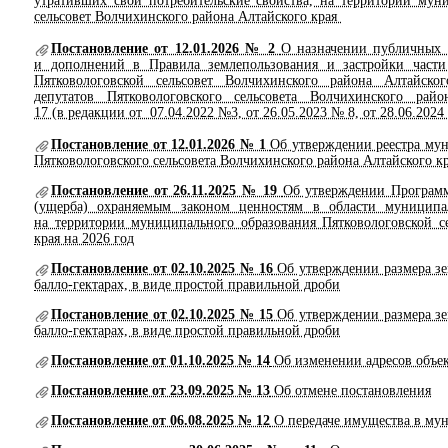
утративших свои потребительские свойства, на территории мун
сельсовет Волчихинского района Алтайского края
Постановление от 12.01.2026 № 2
О назначении публичных 
и дополнений в Правила землепользования и застройки части
Пятковологовской сельсовет Волчихинского района Алтайско
депутатов Пятковологовского сельсовета Волчихинского р
17 (в редакции от 07.04.2022 №3, от 26.05.2023 № 8, от 28.06.2024
Постановление от 12.01.2026 № 1
Об утверждении реестра му
Пятковологовского сельсовета Волчихинского района Алтайского кр
Постановление от 26.11.2025 № 19
Об утверждении Программ
(ущерба) охраняемым законом ценностям в области муниципал
на территории муниципального образования Пятковологовской с
края на 2026 год
Постановление от 02.10.2025 № 16
Об утверждении размера зе
балло-гектарах, в виде простой правильной дроби
Постановление от 02.10.2025 № 15
Об утверждении размера зе
балло-гектарах, в виде простой правильной дроби
Постановление от 01.10.2025 № 14
Об изменении адресов объек
Постановление от 23.09.2025 № 13
Об отмене постановления
Постановление от 06.08.2025 № 12
О передаче имущества в му