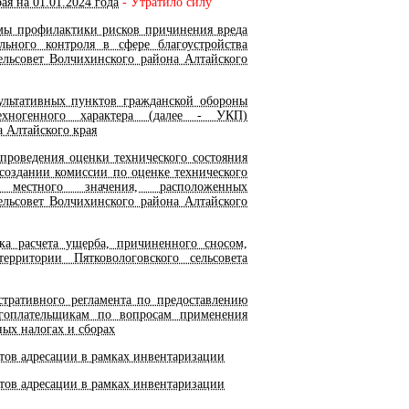
ая на 01.01.2024 года
- Утратило силу
ы профилактики рисков причинения вреда
ьного контроля в сфере благоустройства
ельсовет Волчихинского района Алтайского
ультативных пунктов гражданской обороны
ногенного характера (далее - УКП)
а Алтайского края
роведения оценки технического состояния
создании комиссии по оценке технического
 местного значения, расположенных
ельсовет Волчихинского района Алтайского
а расчета ущерба, причиненного сносом,
рритории Пятковологовского сельсовета
ративного регламента по предоставлению
гоплательщикам по вопросам применения
ых налогах и сборах
тов адресации в рамках инвентаризации
тов адресации в рамках инвентаризации