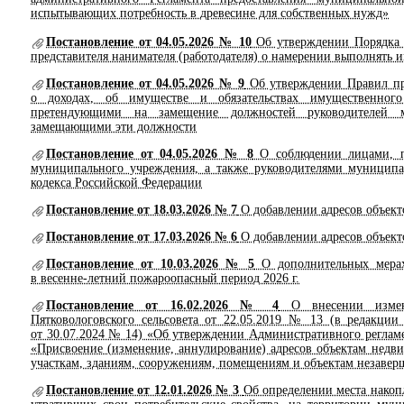
испытывающих потребность в древесине для собственных нужд»
Постановление от 04.05.2026 № 10
Об утверждении Порядка
представителя нанимателя (работодателя) о намерении выполнять 
Постановление от 04.05.2026 № 9
Об утверждении Правил пр
о доходах, об имуществе и обязательствах имущественного 
претендующими на замещение должностей руководителей 
замещающими эти должности
Постановление от 04.05.2026 № 8
О соблюдении лицами, п
муниципального учреждения, а также руководителями муниципа
кодекса Российской Федерации
Постановление от 18.03.2026 № 7
О добавлении адресов объект
Постановление от 17.03.2026 № 6
О добавлении адресов объект
Постановление от 10.03.2026 № 5
О дополнительных мерах
в весенне-летний пожароопасный период 2026 г.
Постановление от 16.02.2026 № 4
О внесении измен
Пятковологовского сельсовета от 22.05.2019 № 13 (в редакции
от 30.07.2024 № 14) «Об утверждении Административного реглам
«Присвоение (изменение, аннулирование) адресов объектам недв
участкам, зданиям, сооружениям, помещениям и объектам незавер
Постановление от 12.01.2026 № 3
Об определении места накоп