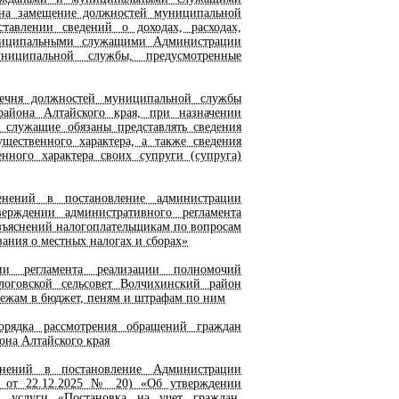
 на замещение должностей муниципальной
тавлении сведений о доходах, расходах,
униципальными служащими Администрации
униципальной службы, предусмотренные
чня должностей муниципальной службы
района Алтайского края, при назначении
служащие обязаны представлять сведения
ущественного характера, а также сведения
енного характера своих супруги (супруга)
ений в постановление администрации
ерждении административного регламента
зъяснений налогоплательщикам по вопросам
ания о местных налогах и сборах»
 регламента реализации полномочий
логовской сельсовет Волчихинский район
тежам в бюджет, пеням и штрафам по ним
ядка рассмотрения обращений граждан
она Алтайского края
ений в постановление Администрации
ии от 22.12.2025 № 20) «Об утверждении
й услуги «Постановка на учет граждан,