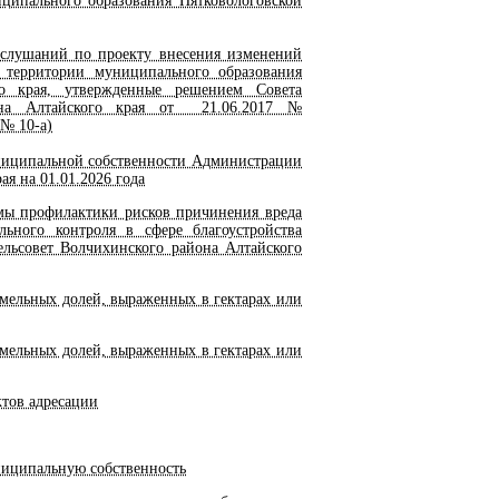
иципального образования Пятковологовской
слушаний по проекту внесения изменений
 территории муниципального образования
го края, утвержденные решением Совета
айона Алтайского края от 21.06.2017 №
 № 10-а)
ниципальной собственности Администрации
ая на 01.01.2026 года
ы профилактики рисков причинения вреда
ьного контроля в сфере благоустройства
ельсовет Волчихинского района Алтайского
мельных долей, выраженных в гектарах или
мельных долей, выраженных в гектарах или
тов адресации
ниципальную собственность