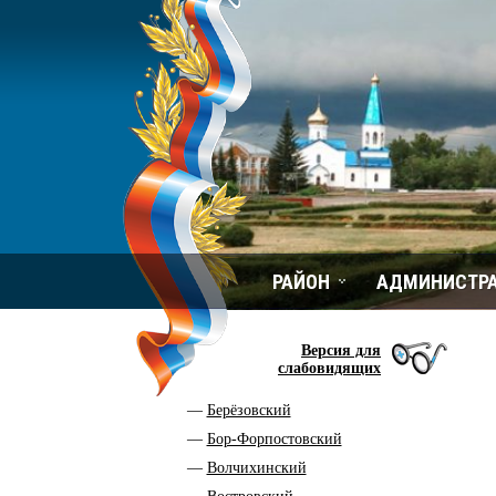
РАЙОН
АДМИНИСТР
Версия для
слабовидящих
Берёзовский
Бор-Форпостовский
Волчихинский