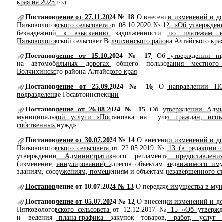
края на 2025 год
Постановление от 27.11.2024 № 18
О внесении изменений и д
Пятковологовского сельсовета от 08.10.2020 № 12 «Об утвержде
безнадежной к взысканию задолженности по платежам в
Пятковологовской сельсовет Волчихинского района Алтайского кра
Постановление от 15.10.2024 № 17
Об утверждении про
на автомобильных дорогах общего пользования местного з
Волчихинского района Алтайского края
Постановление от 25.09.2024 № 16
О направлении ПОД
подразделение Госавтоинспекции
Постановление от 26.08.2024 № 15
Об утверждении Админи
муниципальной услуги «Постановка на учет граждан, испы
собственных нужд»
Постановление от 30.07.2024 № 14
О внесении изменений и д
Пятковологовского сельсовета от 22.05.2019 № 13 (в редакции
утверждении Административного регламента предоставлен
(изменение, аннулирование) адресов объектам недвижимого иму
зданиям, сооружениям, помещениям и объектам незавершенного ст
Постановление от 10.07.2024 № 13
О передаче имущества в му
Постановление от 05.07.2024 № 12
О внесении изменений и д
Пятковологовского сельсовета от 12.12.2017 № 15 «Об утверж
и ведения плана-графика закупок товаров, работ, услуг