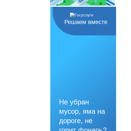
Решаем вместе
Не убран
мусор, яма на
дороге, не
горит фонарь?