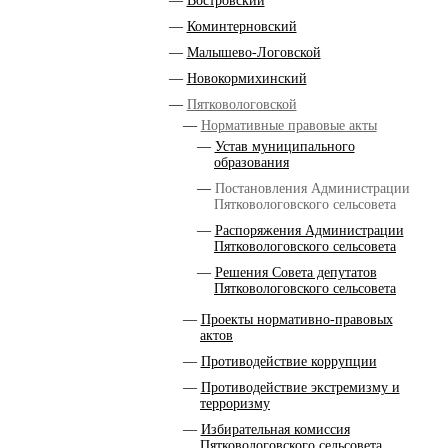
Востровский
Коминтерновский
Малышево-Логовской
Новокормихинский
Пятковологовской
Нормативные правовые акты
Устав муниципального
образования
Постановления Администрации
Пятковологовского сельсовета
Распоряжения Администрации
Пятковологовского сельсовета
Решения Совета депутатов
Пятковологовского сельсовета
Проекты нормативно-правовых
актов
Противодействие коррупции
Противодействие экстремизму и
терроризму
Избирательная комиссия
Пятковологовского сельсовета