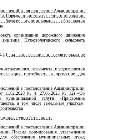
ополнений в постановление Администрации
нии Порядка принятия решения о признании
 бюджет муниципального образования
я»
екта организации дорожного движения
начения Пятковологовского сельсовета
Д на согласование в территориальное
стративного регламента предоставления
тывающих потребность в древесине для
ополнений в постановление Администрации
 от 11.02.2020 № 4, 27.06.2023 № 12) «Об
ия муниципальной услуги «Присвоение
щества, в том числе земельным участкам,
роительства
ниципальную собственность
ополнений в постановление Администрации
дении Правил формирования, утверждения
 для обеспечения муниципальных нужд