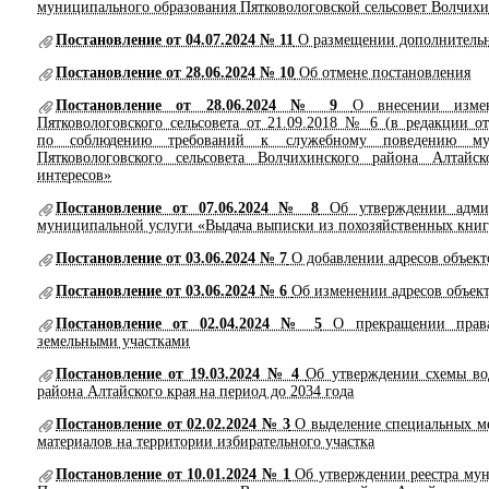
муниципального образования Пятковологовской сельсовет Волчихи
Постановление от 04.07.2024 № 11
О размещении дополнительн
Постановление от 28.06.2024 № 10
Об отмене постановления
Постановление от 28.06.2024 № 9
О внесении изме
Пятковологовского сельсовета от 21.09.2018 № 6 (в редакции 
по соблюдению требований к служебному поведению му
Пятковологовского сельсовета Волчихинского района Алтайс
интересов»
Постановление от 07.06.2024 № 8
Об утверждении админи
муниципальной услуги «Выдача выписки из похозяйственных кни
Постановление от 03.06.2024 № 7
О добавлении адресов объект
Постановление от 03.06.2024 № 6
Об изменении адресов объек
Постановление от 02.04.2024 № 5
О прекращении права 
земельными участками
Постановление от 19.03.2024 № 4
Об утверждении схемы во
района Алтайского края на период до 2034 года
Постановление от 02.02.2024 № 3
О выделение специальных ме
материалов на территории избирательного участка
Постановление от 10.01.2024 № 1
Об утверждении реестра му