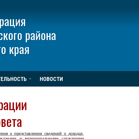
рация
ского района
о края
ТЕЛЬНОСТЬ
НОВОСТИ
рации
овета
ия о представлении сведений о доходах,
гражданами и муниципальными служащими