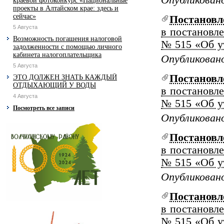
краевой фотоконкурс «Национальные
проекты в Алтайском крае: здесь и
сейчас»
Постанов
5 Августа
в постановл
Возможность погашения налоговой
№ 515 «Об у
задолженности с помощью личного
кабинета налогоплательщика
Опубликовано
5 Августа
Постанов
ЭТО ДОЛЖЕН ЗНАТЬ КАЖДЫЙ
ОТДЫХАЮЩИЙ У ВОДЫ
в постановл
4 Августа
№ 515 «Об у
Посмотреть все записи
Опубликовано
Постанов
в постановл
№ 515 «Об у
Опубликовано
Постанов
в постановл
№ 515 «Об у