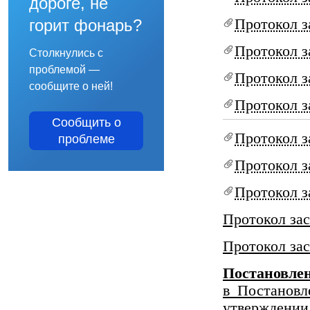
дороге, не
Протокол з
горит фонарь?
Протокол з
Столкнулись с
проблемой —
Протокол з
сообщите о ней!
Протокол з
Сообщить о
Протокол з
проблеме
Протокол з
Протокол з
Протокол за
Протокол за
Постановл
в Постановл
утверждении