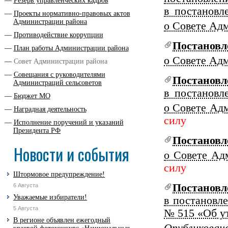
Резерв управленческих кадров
в постановл
Проекты нормативно-правовых актов
Администрации района
о Совете Ад
Противодействие коррупции
Постановл
План работы Администрации района
о Совете Ад
Совет Администрации района
Совещания с руководителями
Постанов
Администраций сельсоветов
в постановл
Бюджет МО
о Совете Ад
Наградная деятельность
силу
Исполнение поручений и указаний
Президента РФ
Постановл
Новости и события
о Совете Ад
силу
Штормовое предупреждение!
Постанов
6 Августа
Уважаемые избиратели!
в постановл
5 Августа
№ 515 «Об у
В регионе объявлен ежегодный
Опубликовано