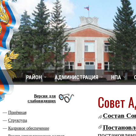
РАЙОН
АДМИНИСТРАЦИЯ
НПА
Совет А
Версия для
слабовидящих
Приёмная
Состав Со
Структура
Постановл
Кадровое обеспечение
постановле