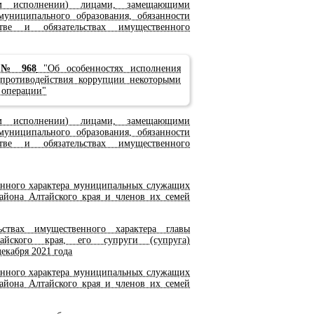
м исполнении) лицами, замещающими
муниципального образования, обязанности
тве и обязательствах имущественного
2 № 968
"Об особенностях исполнения
 противодействия коррупции некоторыми
 операции"
м исполнении) лицами, замещающими
муниципального образования, обязанности
тве и обязательствах имущественного
венного характера муниципальных служащих
айона Алтайского края и членов их семей
ьствах имущественного характера главы
айского края, его супруги (супруга)
декабря 2021 года
венного характера муниципальных служащих
айона Алтайского края и членов их семей