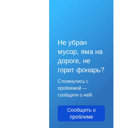
Не убран
мусор, яма на
дороге, не
горит фонарь?
Столкнулись с
проблемой —
сообщите о ней!
Сообщить о
проблеме