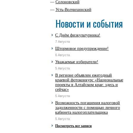
Солоновский
Усть-Волчихинский
Новости и события
С Днём физкультурника!
7 Августа
Штормовое предупреждение!
6 Августа
Уважаемые избиратели!
5 Августа
В регионе объявлен ежегодный
краевой фотоконкурс «Национальные
проекты в Алтайском крае: здесь и
сейчас»
5 Августа
Возможность погашения налоговой
задолженности с помощью личного
кабинета налогоплательщика
5 Августа
Посмотреть все записи