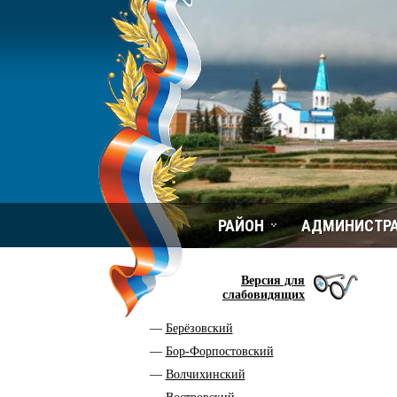
РАЙОН
АДМИНИСТР
Версия для
слабовидящих
Берёзовский
Бор-Форпостовский
Волчихинский