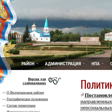
РАЙОН
АДМИНИСТРАЦИЯ
НПА
Политик
Версия для
слабовидящих
О Волчихинском районе
Постановл
Географическое положение
направленных
Состав территории
персональн