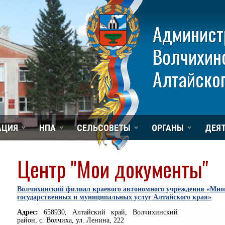
Админист
Волчихин
Алтайског
АЦИЯ
НПА
СЕЛЬСОВЕТЫ
ОРГАНЫ
ДЕЯ
Центр "Мои документы"
Волчихинский филиал краевого автономного учреждения «Мно
государственных и муниципальных услуг Алтайского края»
Адрес:
658930, Алтайский край, Волчихинский
район, с. Волчиха, ул. Ленина, 222