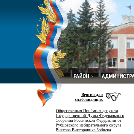
РАЙОН
АДМИНИСТР
Версия для
слабовидящих
Общественная Приёмная депутата
Государственной Думы Федерального
Собрания Российской Федерации от
Рубцовского избирательного округа
Виктора Викторовича Зобнева