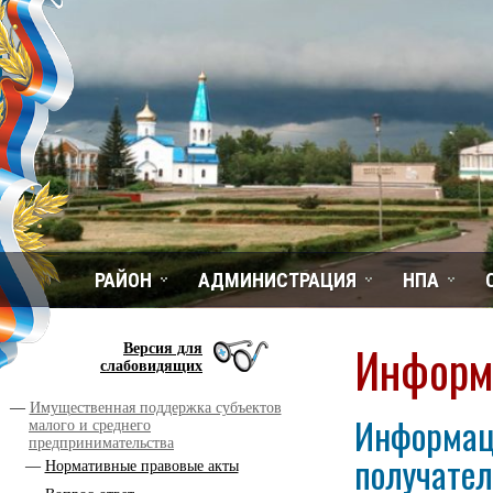
РАЙОН
АДМИНИСТРАЦИЯ
НПА
Информ
Версия для
слабовидящих
Имущественная поддержка субъектов
Информаци
малого и среднего
предпринимательства
получател
Нормативные правовые акты