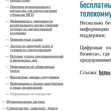
бесплатн
Вопрос-ответ
Перечень муниципального
телекомму
имущества для предоставления
субъектам МСП
Информация о деятельности
Несколько бе
коллегиального органа (рабочей
информацию 
группы) по имущественной
поддержке
поддержки:
Перекрестные ссылки
Льготы по арендной плате и
Цифровая пл
условия их предоставления
бизнеса», гд
Истории успеха предпринимателей
предпринимат
и физических лиц
Информация об объявленных
торгах
Ссылка:
https
Контактные данные сотрудников
Информация о бизнес-инкубаторах
и иных организациях
Информация об имуществе
Муниципальные закупки
Строительство, транспорт, дороги