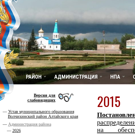
РАЙОН
АДМИНИСТРАЦИЯ
НПА
2015
Версия для
слабовидящих
Устав муниципального образования
Постановле
Волчихинский район Алтайского края
распредел
Администрация района
на обеспе
2026