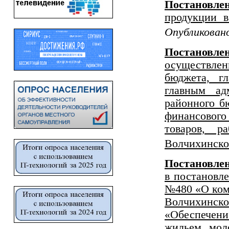
Постановлен
продукции в
Опубликовано
Постановле
осуществле
бюджета, г
главным ад
районного б
финансового 
товаров, р
Волчихинско
Постановл
в постановл
№480 «О ко
Волчихинско
«Обеспечени
жильем мол