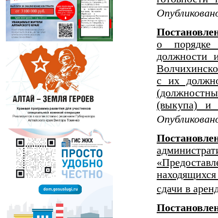
Опубликовано
Постановле
о порядке
должности 
Волчихинско
с их должн
(должностны
(выкупа) и 
Опубликовано
Постанов
администрат
«Предоставл
находящихся
сдачи в арен
Постанов