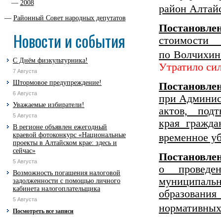
2008
район Алтайс
Районный Совет народных депутатов
Постановлен
Новости и события
стоимости
по Волчихин
С Днём физкультурника!
Утратило си
7 Августа
Штормовое предупреждение!
Постановл
6 Августа
при Админис
Уважаемые избиратели!
актов, под
5 Августа
края гражд
В регионе объявлен ежегодный
краевой фотоконкурс «Национальные
временное у
проекты в Алтайском крае: здесь и
сейчас»
Постановле
5 Августа
о проведе
Возможность погашения налоговой
муниципаль
задолженности с помощью личного
кабинета налогоплательщика
образовани
5 Августа
нормативных
Посмотреть все записи