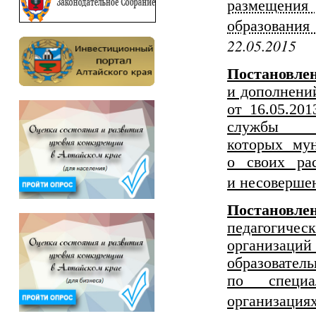
размещения 
образовани
22.05.2015
Постановл
и дополнени
от 16.05.20
службы 
которых мун
о своих рас
и несоверше
Постановле
педагогичес
организац
образоват
по специа
организация