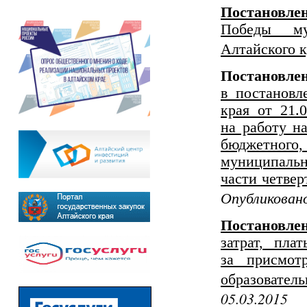
Постановлен
Победы му
Алтайского к
Постановл
в постановл
края от 21
на работу н
бюджетног
муниципаль
части четвер
Опубликовано
Постановле
затрат, пла
за присмот
образовател
05.03.2015