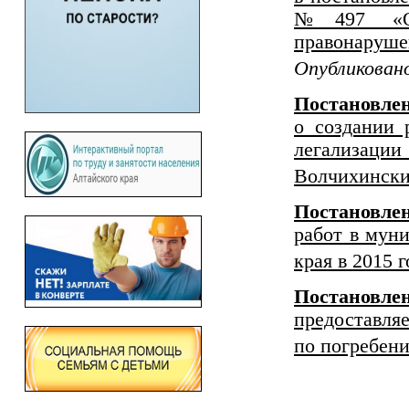
№497 «О м
правонару
Опубликовано
Постановле
о создании 
легализаци
Волчихински
Постановле
работ в мун
края в 2015 г
Постановлен
предоставл
по погребе