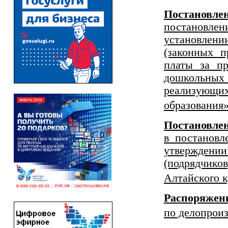
Постановлен
постановле
установлении
(законных п
платы за п
дошкольных 
реализующи
образования
Постановл
в постановл
утверждении
(подрядчико
Алтайского к
Распоряжен
по делопроиз