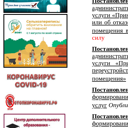
Постанов
администрат
услуги «Прин
или об отка
помещения 
силу
Постанов
администрат
услуги «Пр
переустр
помещения»
Постановле
формирования
Опубли
услуг
Постановл
формирован