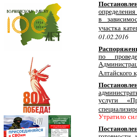
Постановле
определен
в зависимо
участка кат
01.02.2016
Распоряжени
по провед
Администрац
Алтайского к
Постанов
администрат
услуги «П
специализир
Утратило си
Постановле
готовности 