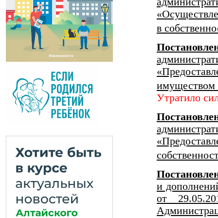
администрат
«Осуществл
в собственно
Постанов
администрат
«Предоставл
имуществом
Утратило си
Постанов
администрат
«Предостав
собственнос
Постановл
и дополнени
от 29.05.
Администрац