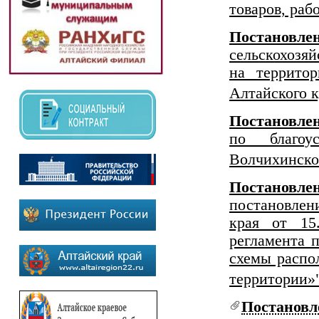
товаров, рабо
Постановле
сельско
на террито
Алтайского к
Постановл
по благоус
Волчихинско
Постановлен
постановле
края от 15
регламента 
схемы распол
территории»
Постанов