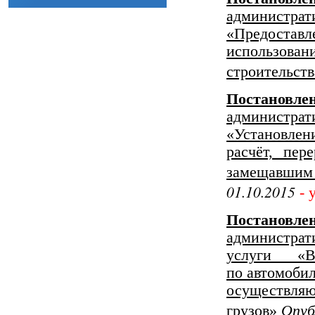
администрат
«Предоста
использова
строительств
Постанов
администрат
«Установле
расчёт, пер
замещавшим
01.10.2015
- 
Постанов
администрат
услуги «В
по автомобил
осуществляю
Опуб
грузов»