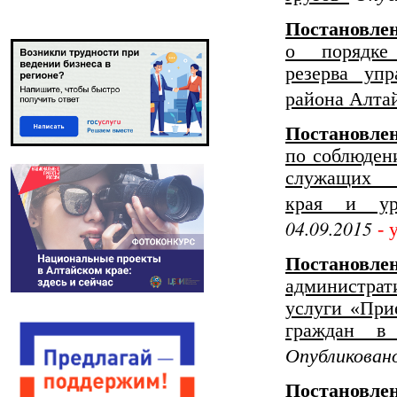
Постановле
о порядке
резерва уп
района Алтай
Постановл
по соблюден
служащих 
края и уре
04.09.2015
- 
Постанов
администрат
услуги «При
граждан в
Опубликовано
Постанов