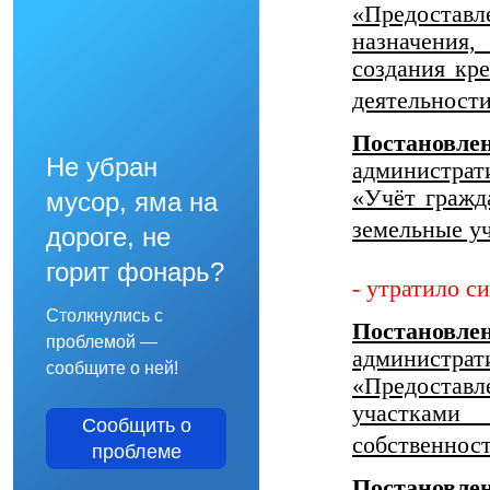
«Предоставле
назначения
создания кре
деятельност
Постанов
Не убран
администрат
«Учёт гражд
мусор, яма на
земельные у
дороге, не
горит фонарь?
- утратило с
Столкнулись с
Постанов
проблемой —
администрат
сообщите о ней!
«Предостав
участками
Сообщить о
собственнос
проблеме
Постанов