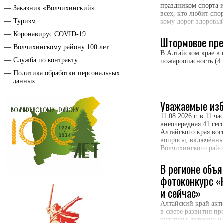
праздником спорта и
Заказник «Волчихинский»
всех, кто любит спо
Туризм
кому дорог здоровы
Коронавирус COVID-19
Штормовое пр
Волчихинскому району 100 лет
В Алтайском крае в 
Служба по контракту
пожароопасность (4 
Политика обработки персональных
данных
Уважаемые изб
11.08.2026 г. в 11 ч
внеочередная 41 се
Алтайского края вос
вопросы, включённы
Волчихинского райо
В регионе объ
фотоконкурс «
и сейчас»
Алтайский край акт
в сфере развития пр
культуры, туризма и