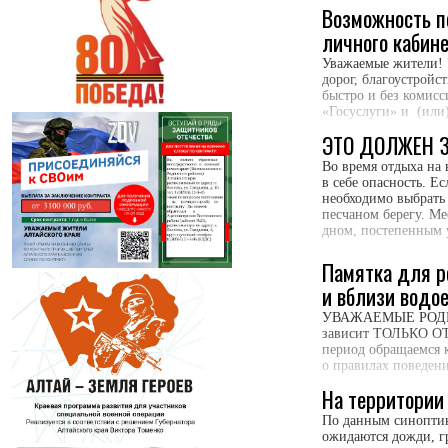
проектов проводитс
Возможность п
в Алтайском крае: з
личного кабин
Уважаемые жители! У
дорог, благоустройс
быстро и без комисс
«Госуслуги» и (или
на портале «Госуслу
ЭТО ДОЛЖЕН 
Во время отдыха на 
в себе опасность. Е
необходимо выбрать 
песчаном берегу. Ме
дном, постепенным 
Памятка для р
и вблизи водо
УВАЖАЕМЫЕ РОДИТЕЛ
зависит ТОЛЬКО ОТ 
период обращаемся к
о правилах поведен
их нарушения. Этим
На территории
По данным синоптико
ожидаются дожди, г