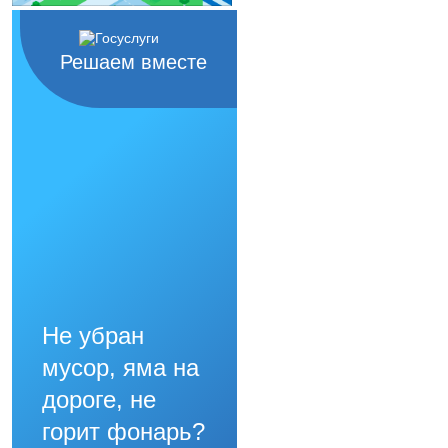
ожидается аномальн
+30°С и выше. Главн
организма (тепловой
самочувствия, потер
Решаем вместе
Не убран
мусор, яма на
дороге, не
горит фонарь?