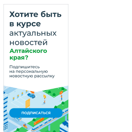
ОСТОРОЖНО: Н
Памятка о признака
Присоединяйс
Справочная информ
На территории
⛈☔По данным синопт
местами ожидаются 
ливни, крупный град
ветре переждите неп
Не забудьте закр
На территории
жара
По данным синоптико