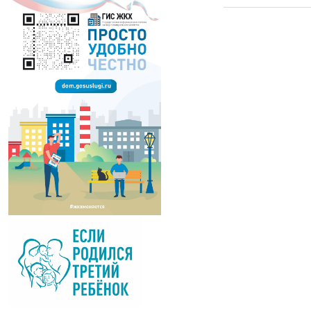
дожди, сильные ливн
При сильном ветре п
закройте окна, в то
Памятка для р
и вблизи водо
УВАЖАЕМЫЕ РОДИТЕЛ
зависит ТОЛЬКО ОТ 
период обращаемся к
о правилах поведен
их нарушения. Этим
Вода не страшн
Помните, безопасный
соблюдение правил п
товарищу, попавшем
в воде - наполовину
специальных средств
Всероссийский
В преддверии нового
позитивных практик
совершенствования 
политика России — 2
обзор «Дети России 