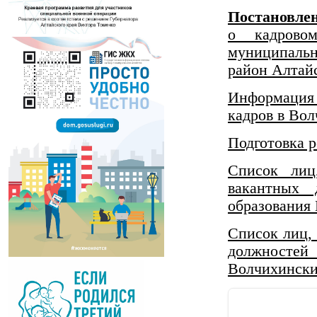
Постановле
о кадрово
муниципальн
район Алтайс
Информац
кадров в Во
Подготовка р
Список лиц
вакантных 
образования
Список лиц,
должностей
Волчихински