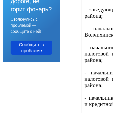
дороге, не
горит фонарь?
- заведую
района;
Столкнулись с
проблемой —
- началь
сообщите о ней!
Волчихинск
Сообщить о
- начальни
проблеме
налоговой
района;
- начальн
налоговой
района;
- начальни
и кредитно