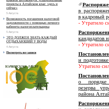
краевой фотоконкурс «Национальные
Распоряж
проекты в Алтайском крае: здесь и
сейчас»
в распоряже
5 Августа
в кадровый р
Возможность погашения налоговой
- Утратило с
задолженности с помощью личного
кабинета налогоплательщика
Распоряжен
5 Августа
кандидатов н
ЭТО ДОЛЖЕН ЗНАТЬ КАЖДЫЙ
ОТДЫХАЮЩИЙ У ВОДЫ
- Утратило с
4 Августа
Посмотреть все записи
Постановле
и подготовк
Утратило си
Постановле
о порядке
резерва уп
района Алтай
Распоряжен