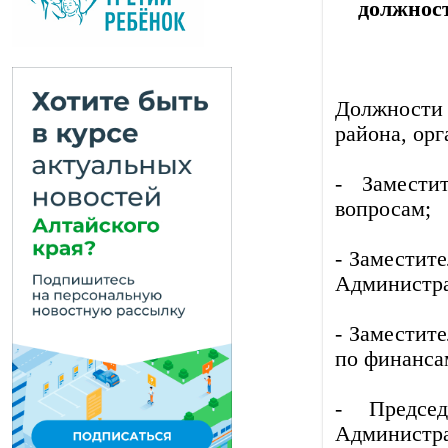
должнос
Должности
района, ор
- Замести
вопросам;
- Заместит
Администра
- Заместит
по финанса
- Предсе
Администра