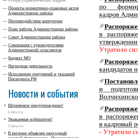
Резерв управленческих кадров
по формир
Проекты нормативно-правовых актов
Администрации района
кадров Адми
Противодействие коррупции
Распоряж
План работы Администрации района
в распоряж
Совет Администрации района
утверждении
Совещания с руководителями
Утратило си
Администраций сельсоветов
Бюджет МО
Распоряж
Наградная деятельность
кандидатов н
Исполнение поручений и указаний
Президента РФ
Постановл
и подготов
Новости и события
Волчихинско
Штормовое предупреждение!
Распоряж
6 Августа
в распоряже
Уважаемые избиратели!
в кадровый р
5 Августа
- Утратило с
В регионе объявлен ежегодный