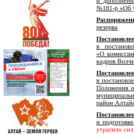
и дополнени
№181-р «Об 
Распоряжен
резерва
Постановл
в постанов
«О комиссии
кадров Волч
Постановл
в постановл
Положения о
муниципальн
район Алтайс
Постановле
и подготовк
утратило сил