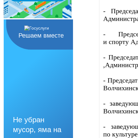
- Председ
Администра
- Предс
Решаем вместе
и спорту А
- Председа
,Администр
- Председа
Волчихинск
- заведую
Волчихинск
Не убран
- заведую
мусор, яма на
по культуре