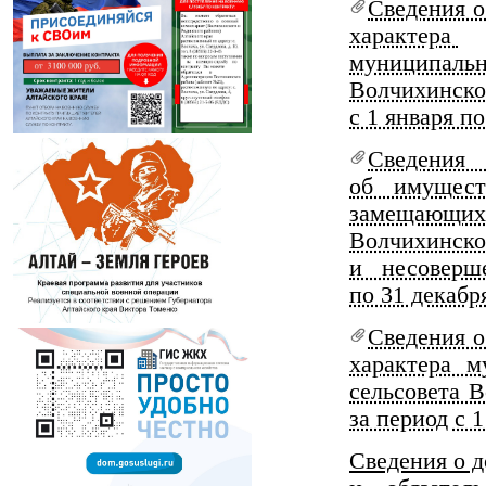
Сведения о
характера
муниципальн
Волчихинско
с 1 января по
Сведения
об имущест
замещающих
Волчихинск
и несоверш
по 31 декабр
Сведения о
характера 
сельсовета 
за период с 1
Сведения о д