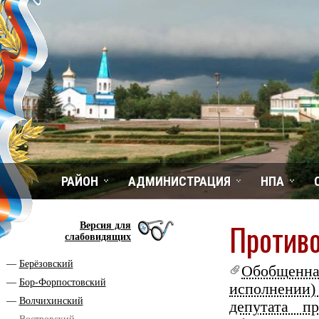
РАЙОН
АДМИНИСТРАЦИЯ
НПА
Против
Версия для
слабовидящих
Берёзовский
Обобщен
Бор-Форпостовский
исполнении
Волчихинский
депутата пр