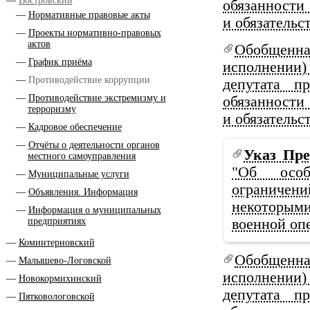
Востровский
обязанности 
Нормативные правовые акты
и обязательс
Проекты нормативно-правовых
актов
Обобщен
График приёма
исполнении
Противодействие коррупции
депутата пр
Противодействие экстремизму и
обязанности 
терроризму
и обязательс
Кадровое обеспечение
Отчёты о деятельности органов
Указ Пре
местного самоуправления
"Об особ
Муниципальные услуги
ограничен
Объявления. Информация
некоторыми
Информация о муниципальных
предприятиях
военной оп
Коминтерновский
Обобщен
Малышево-Логовской
исполнении
Новокормихинский
депутата пр
Пятковологовской