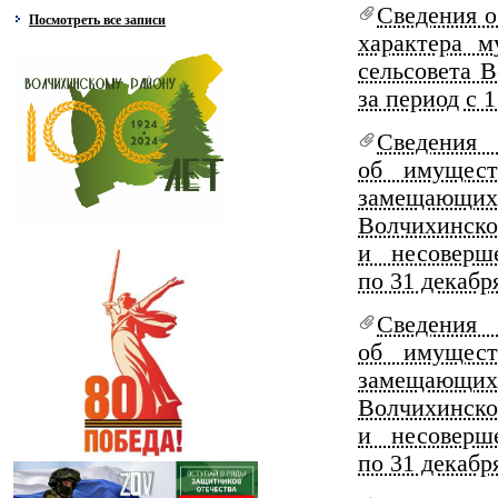
Сведения о
Посмотреть все записи
характера 
сельсовета 
за период с 1
Сведения
об имущест
замещающих
Волчихинск
и несоверш
по 31 декабр
Сведения
об имущест
замещающих
Волчихинск
и несоверш
по 31 декабр