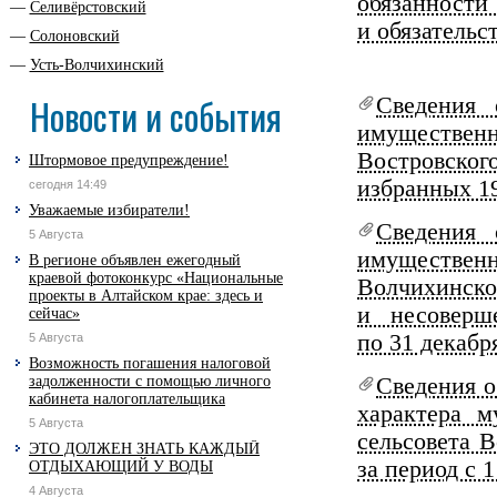
обязанности 
Селивёрстовский
и обязательс
Солоновский
Усть-Волчихинский
Новости и события
Сведения 
имущественн
Востровског
Штормовое предупреждение!
избранных 19
сегодня 14:49
Уважаемые избиратели!
Сведения 
5 Августа
имуществе
В регионе объявлен ежегодный
краевой фотоконкурс «Национальные
Волчихинск
проекты в Алтайском крае: здесь и
и несоверш
сейчас»
по 31 декабр
5 Августа
Возможность погашения налоговой
задолженности с помощью личного
Сведения о
кабинета налогоплательщика
характера 
5 Августа
сельсовета 
ЭТО ДОЛЖЕН ЗНАТЬ КАЖДЫЙ
за период с 
ОТДЫХАЮЩИЙ У ВОДЫ
4 Августа