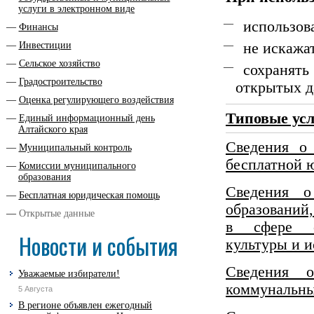
услуги в электронном виде
использов
Финансы
Инвестиции
не искажа
Сельское хозяйство
сохранят
Градостроительство
открытых д
Оценка регулирующего воздействия
Типовые ус
Единый информационный день
Алтайского края
Сведения о
Муниципальный контроль
бесплатной 
Комиссии муниципального
образования
Сведения о
Бесплатная юридическая помощь
образований
Открытые данные
в сфере о
Новости и события
культуры и и
Сведения о
Уважаемые избиратели!
коммунальны
5 Августа
В регионе объявлен ежегодный