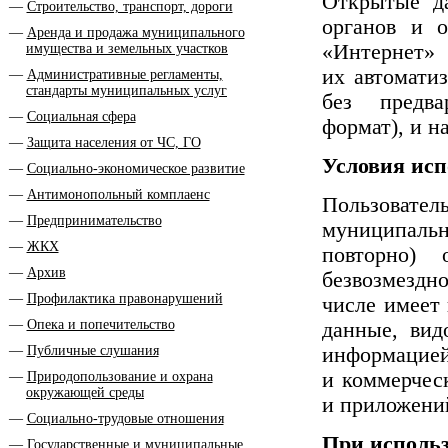
Открытые д
Строительство, транспорт, дороги
органов и о
Аренда и продажа муниципального
«Интернет»
имущества и земельных участков
их автомати
Административные регламенты,
стандарты муниципальных услуг
без предва
Социальная сфера
формат), и н
Защита населения от ЧС, ГО
Условия ис
Социально-экономическое развитие
Антимонопольный комплаенс
Пользоват
Предпринимательство
муниципаль
ЖКХ
повторно) 
Архив
безвозмездн
Профилактика правонарушений
числе имеет 
Опека и попечительство
данные, вид
Публичные слушания
информацие
и коммерчес
Природопользование и охрана
окружающей среды
и приложени
Социально-трудовые отношения
При использ
Государственные и муниципальные