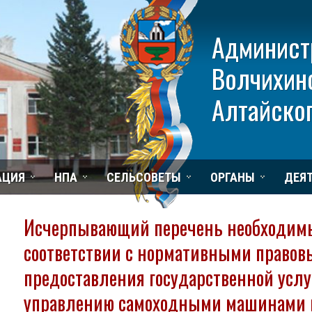
Админист
Волчихин
Алтайског
АЦИЯ
НПА
СЕЛЬСОВЕТЫ
ОРГАНЫ
ДЕЯ
Исчерпывающий перечень необходимы
соответствии с нормативными правов
предоставления государственной услуг
управлению самоходными машинами и