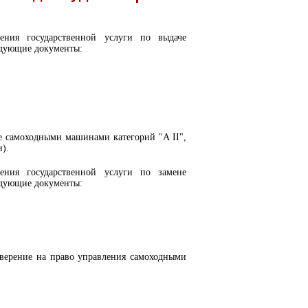
ения государственной услуги по выдаче
ледующие документы:
ие самоходными машинами категорий "A II",
и).
ения государственной услуги по замене
ледующие документы:
товерение на право управления самоходными