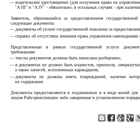
водительское удостоверение (для получения права на управлен
"A III" и "A IV" - обязательно, в остальных случаях - при наличи
Заявитель, обратившийся за предоставлением государственной
следующие документы:
документы об уплате государственной пошлины за предоставлени
справку об отсутствии лишения права управления самоходными
Представленные в рамках государственной услуги докуме
требованиям:
тексты документов должны быть написаны разборчиво;
в документах не должно быть подчисток, приписок, зачеркнут
а также записей, исполненных карандашом;
документы не должны иметь повреждений, наличие которы
их содержание.
Документы предоставляются в подлинниках и в виде копий для
лицом Райгоринспекции либо заверенные в установленном порядк