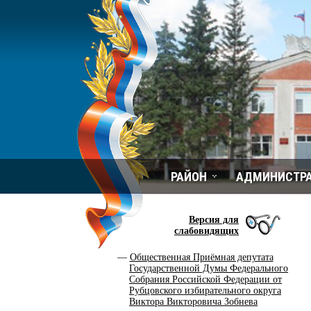
РАЙОН
АДМИНИСТР
Версия для
слабовидящих
Общественная Приёмная депутата
Государственной Думы Федерального
Собрания Российской Федерации от
Рубцовского избирательного округа
Виктора Викторовича Зобнева