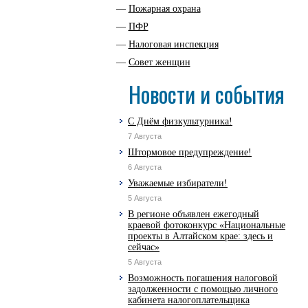
Пожарная охрана
ПФР
Налоговая инспекция
Совет женщин
Новости и события
С Днём физкультурника!
7 Августа
Штормовое предупреждение!
6 Августа
Уважаемые избиратели!
5 Августа
В регионе объявлен ежегодный
краевой фотоконкурс «Национальные
проекты в Алтайском крае: здесь и
сейчас»
5 Августа
Возможность погашения налоговой
задолженности с помощью личного
кабинета налогоплательщика