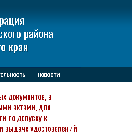
рация
ского района
о края
ТЕЛЬНОСТЬ
НОВОСТИ
х документов, в
ыми актами, для
и по допуску к
 выдаче удостоверений