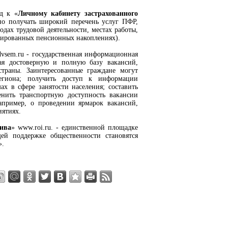
од к «
Личному кабинету застрахованного
но получать широкий перечень услуг ПФР,
дах трудовой деятельности, местах работы,
рмированных пенсионных накоплениях).
udvsem.ru - государственная информационная
ая достоверную и полную базу вакансий,
страны. Заинтересованные граждане могут
региона; получить доступ к информации
х в сфере занятости населения; составить
енить транспортную доступность вакансии
апример, о проведении ярмарок вакансий,
ятиях.
ива
» www.roi.ru. - единственной площадке
ей поддержке общественности становятся
».