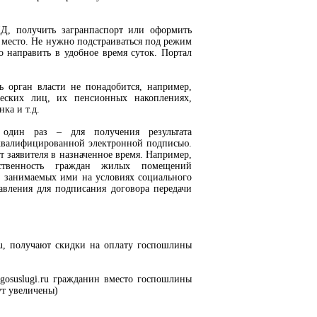
ДД, получить загранпаспорт или оформить
 место. Не нужно подстраиваться под режим
 направить в удобное время суток. Портал
 орган власти не понадобится, например,
еских лиц, их пенсионных накоплениях,
ка и т.д.
 один раз – для получения результата
 квалифицированной электронной подписью.
т заявителя в назначенное время. Например,
ственность граждан жилых помещений
 занимаемых ими на условиях социального
авления для подписания договора передачи
.ru, получают скидки на оплату госпошлины
gosuslugi.ru гражданин вместо госпошлины
ут увеличены)