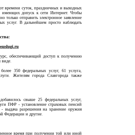
от времени суток, праздничных и выходных
, имеющих допуск к сети Интернет. Чтобы
чно только отправить электронное заявление
ных услуг. В дальнейшем просто наблюдать
ства:
osuslugi.ru
сурс, обеспечивающий доступ к получению
 виде.
более 350 федеральных услуг, 61 услуга,
слуги. Жителям города Славгорода также
 добавилось свыше 25 федеральных услуг,
луги ПФР - установление страховых пенсий
- выдача разрешения на хранение оружия
ой Федерации и другие.
твенное время при получении той или иной