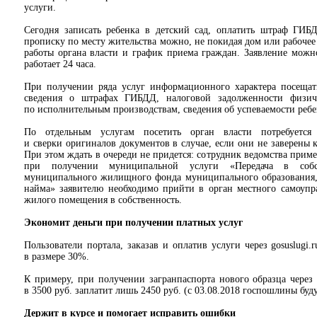
услуги.
Сегодня записать ребенка в детский сад, оплатить штраф ГИБ
прописку по месту жительства можно, не покидая дом или рабочее
работы органа власти и график приема граждан. Заявление можно
работает 24 часа.
При получении ряда услуг информационного характера посещать
сведения о штрафах ГИБДД, налоговой задолженности физич
по исполнительным производствам, сведения об успеваемости ребен
По отдельным услугам посетить орган власти потребуется
и сверки оригиналов документов в случае, если они не заверены
При этом ждать в очереди не придется: сотрудник ведомства приме
при получении муниципальной услуги «Передача в соб
муниципального жилищного фонда муниципального образования,
найма» заявителю необходимо прийти в орган местного самоупр
жилого помещения в собственность.
Экономит деньги при получении платных услуг
Пользователи портала, заказав и оплатив услуги через gosuslugi
в размере 30%.
К примеру, при получении загранпаспорта нового образца через 
в 3500 руб. заплатит лишь 2450 руб. (с 03.08.2018 госпошлины буд
Держит в курсе и помогает исправить ошибки