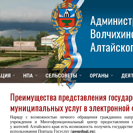
Админист
Волчихин
Алтайског
АЦИЯ
НПА
СЕЛЬСОВЕТЫ
ОРГАНЫ
ДЕЯ
Преимущества представления государ
муниципальных услуг в электронной
Наряду с возможностью личного обращения гражданина напр
учреждения и Многофункциональный центр предоставления 
у жителей Алтайского края есть возможность получить государст
использования Портала Госуслуг (
gosuslugi.ru
).