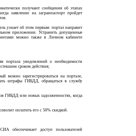
томатически получают сообщения об этапах
когда заявление на загранпаспорт пройдет
тов.
ель узнает об этом первым: портал направит
ильном приложении. Устранить допущенные
ментами можно также в Личном кабинете
ям портала уведомлений о необходимости
истекшим сроком действия;
ый можно зарегистрироваться на портале,
вать штрафы ГИБДД, обращаться в службу
ов ГИБДД или новых задолженностях, когда
зволит оплатить его с 50% скидкой.
ЕСИА обеспечивает доступ пользователей