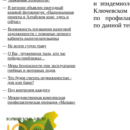
Уважаемые избиратели!
и эпидемиол
В регионе объявлен ежегодный
Ключевском
краевой фотоконкурс «Национальные
по профила
проекты в Алтайском крае: здесь и
сейчас»
по данной те
Возможность погашения налоговой
задолженности с помощью личного
кабинета налогоплательщика
Не жгите сухую траву
О Вас, труженицах тыла, кто час
победы приближал...
Меры безопасности при эксплуатации
гребных и моторных лодок
Что будем считать недвижимостью -
дом или баню?
Под контролем каждого
Межведомственная комплексная
профилактическая операция «Малыш»