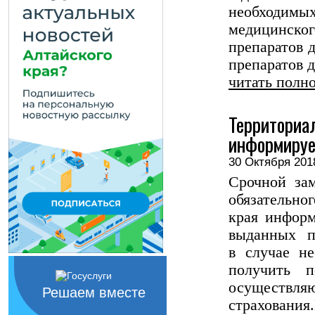
необходим
медицинског
препаратов 
препаратов д
читать полн
Территориа
информируе
30 Октября 2
Срочной за
обязател
края информ
выданных п
в случае н
получить 
осуществляю
Решаем вместе
страхования.