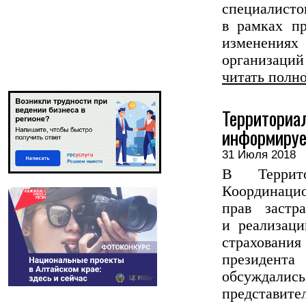
специалист
в рамках п
изменения
организаций 
читать полн
Территориа
информируе
31 Июля 201
В Террит
Координа
прав застр
и реализаци
страховани
президента
обсуждалис
представител