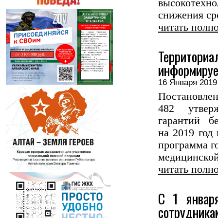
высокотехн
снижения сро
читать полн
Территориа
информируе
16 Января 20
Постановлен
482 утверж
гарантий б
на 2019 год
программа г
медицинской
читать полн
С 1 январ
сотрудн