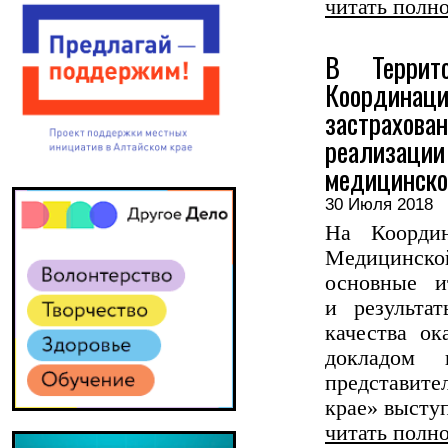
читать полн
В Террит
Координа
застрахов
реализац
медицинско
30 Июля 201
На Координ
Медицинско
основные и
и результа
качества о
докладом 
представит
крае» выступ
читать полн