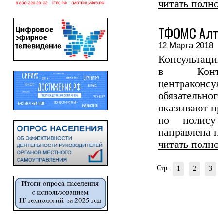
читать полн
ТФОМС Алта
12 Марта 201
Консульта
в Контак
центракон
обязательно
оказывают 
по полису
направлена 
читать полн
Стр.
1
2
3