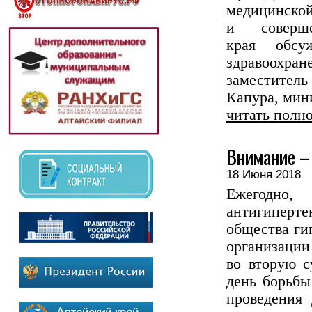
медицинско
и соверше
края обсу
здравоохра
заместитель
Капура, мини
читать полн
Внимание – 
18 Июня 201
Ежегодно
антигиперт
общества ги
организаци
во вторую с
день борьбы
проведения