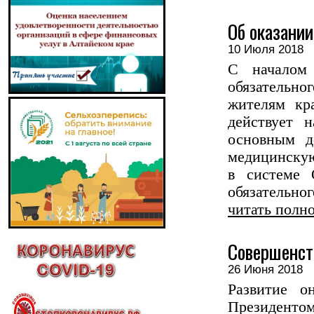
Об оказани
10 Июля 201
С началом 
обязательно
жителям кра
действует 
основным д
медицинску
в системе 
обязательног
читать полн
Совершенст
26 Июня 201
Развитие о
Президент