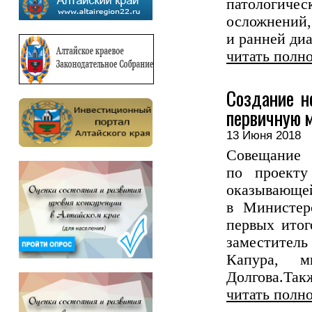
патологич
осложнений
и ранней ди
читать полн
Создание н
первичную 
13 Июня 201
Совещание
по проекту
оказывающе
в Министер
первых итог
заместитель
Капура, м
Долгова.Такж
читать полн