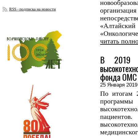
новообразо
RSS - подписка на новости
организац
непосредст
«Алтайски
«Онкологичес
читать полн
В 2019 г
высокотех
фонда ОМС 
25 Января 20
По итогам 
программ
высокотехн
пациентов
высокотехно
медицинско