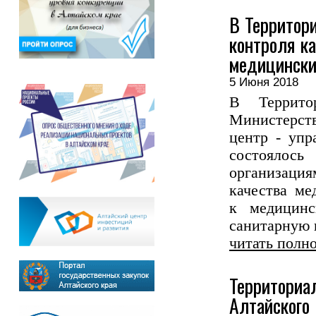
В Территор
контроля к
медицински
5 Июня 2018
В Террито
Министерст
центр - упр
состоялось
организация
качества м
к медицинс
санитарную 
читать полн
Территориа
Алтайско