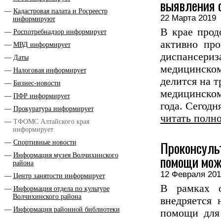
выявления 
Кадастровая палата и Росреестр
22 Марта 201
информируют
В крае прод
Роспотребнадзор информирует
активно про
МВД информирует
диспансер
Даты
медицинском
Налоговая информирует
делится на 
Бизнес-новости
медицинско
ПФР информирует
года. Сегодн
Прокуратура информирует
читать полн
ТФОМС Алтайского края
информирует
Проконсуль
Спортивные новости
Информация музея Волчихинского
помощи мож
района
12 Февраля 2
Центр занятости информирует
В рамках о
Информация отдела по культуре
Волчихинского района
внедряется 
Информация районной библиотеки
помощи для