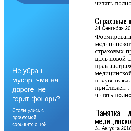
читать полн
Страховые 
24 Сентября 
Формирован
медицинског
страховых пр
цель новой 
прав застра
Не убран
медицинск
мусор, яма на
почувствов
приближен ..
дороге, не
читать полн
горит фонарь?
Памятка д
Столкнулись с
медицинско
проблемой —
сообщите о ней!
31 Августа 2