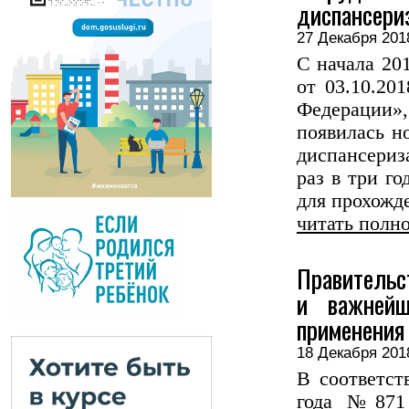
диспансери
27 Декабря 2
С начала 20
от 03.10.20
Федерации»
появилась н
диспансери
раз в три г
для прохожде
читать полн
Правительс
и важнейш
применения
18 Декабря 2
В соответст
года №871 