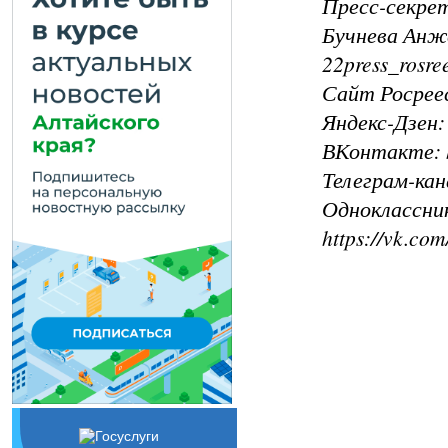
Пресс-секре
Бучнева Анже
22press_rosre
Сайт Росреес
Яндекс-Дзен: 
ВКонтакте: ht
Телеграм-кана
Одноклассники:
https://vk.c