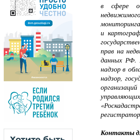
в сфере ос
недвижимог
мониторинга
и картограф
государстве
прав на нед
данных РФ. 
надзор в обл
надзор, гос
организаци
управляющих
«Роскадастра
регистратор
Контакты 