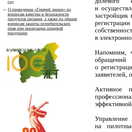
долевого с
год
и осуществле
О проведении «Горячей линии» по
вопросам качества и безопасности
застройщик в
продуктов питания, а также по общим
регистрации
вопросам защиты потребительских
прав при реализации пищевой
собственнос
продукции
в электронно
Напомним, 
обращений 
о регистрац
заявителей, 
Активное п
профессион
эффективной
Управлени
на пилотны