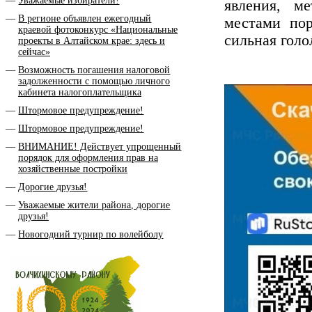
Уважаемые избиратели!
явления, ме
В регионе объявлен ежегодный
местами по
краевой фотоконкурс «Национальные
сильная голо
проекты в Алтайском крае: здесь и
сейчас»
Возможность погашения налоговой
задолженности с помощью личного
кабинета налогоплательщика
Штормовое предупреждение!
Штормовое предупреждение!
ВНИМАНИЕ! Действует упрощенный
порядок для оформления прав на
хозяйственные постройки
Дорогие друзья!
Уважаемые жители района, дорогие
друзья!
Новогодний турнир по волейболу