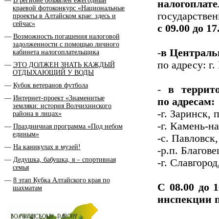
В регионе объявлен ежегодный
налогоплат
краевой фотоконкурс «Национальные
государств
проекты в Алтайском крае: здесь и
сейчас»
с 09.00 до 17
Возможность погашения налоговой
задолженности с помощью личного
-
в Централь
кабинета налогоплательщика
по адресу: г.
ЭТО ДОЛЖЕН ЗНАТЬ КАЖДЫЙ
ОТДЫХАЮЩИЙ У ВОДЫ
Кубок ветеранов футбола
-
в террито
Интернет-проект «Знаменитые
по адресам:
земляки: история Волчихинского
-г. Заринск, 
района в лицах»
-г. Камень-на
Праздничная программа «Под небом
единым»
-с. Павловск,
На каникулах в музей!
-р.п. Благове
Дедушка, бабушка, я – спортивная
-г. Славгород
семья
8 этап Кубка Алтайского края по
С 08.00 до 
шахматам
инспекции п