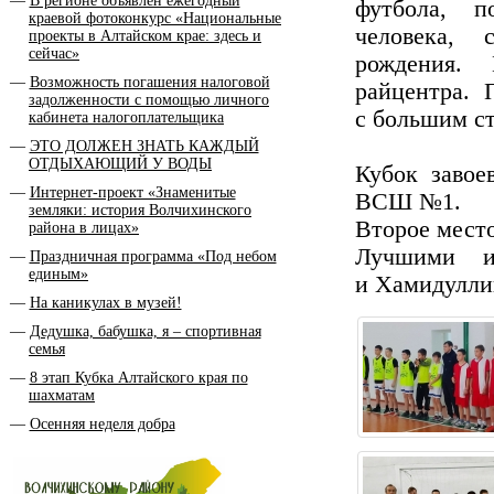
В регионе объявлен ежегодный
футбола, п
краевой фотоконкурс «Национальные
человека, 
проекты в Алтайском крае: здесь и
сейчас»
рождения.
Возможность погашения налоговой
райцентра. 
задолженности с помощью личного
с большим с
кабинета налогоплательщика
ЭТО ДОЛЖЕН ЗНАТЬ КАЖДЫЙ
ОТДЫХАЮЩИЙ У ВОДЫ
Кубок завое
Интернет-проект «Знаменитые
ВСШ №1.
земляки: история Волчихинского
Второе мес
района в лицах»
Лучшими 
Праздничная программа «Под небом
единым»
и Хамидулли
На каникулах в музей!
Дедушка, бабушка, я – спортивная
семья
8 этап Кубка Алтайского края по
шахматам
Осенняя неделя добра