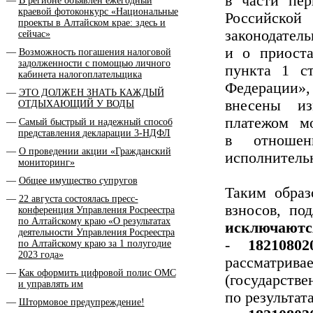
в части пер
В регионе объявлен ежегодный
краевой фотоконкурс «Национальные
Российск
проекты в Алтайском крае: здесь и
законодате
сейчас»
и о приоста
Возможность погашения налоговой
задолженности с помощью личного
пункта 1 ст
кабинета налогоплательщика
Федерации»,
ЭТО ДОЛЖЕН ЗНАТЬ КАЖДЫЙ
внесены из
ОТДЫХАЮЩИЙ У ВОДЫ
платежом м
Самый быстрый и надежный способ
представления декларации 3-НДФЛ
в отношен
О проведении акции «Гражданский
исполнитель
мониторинг»
Общее имущество супругов
Таким образ
22 августа состоялась пресс-
взносов, по
конференция Управления Росреестра
по Алтайскому краю «О результатах
исключаютс
деятельности Управления Росреестра
-
18210802
по Алтайскому краю за 1 полугодие
2023 года»
рассматрив
Как оформить цифровой полис ОМС
(государстве
и управлять им
по результат
Штормовое предупреждение!