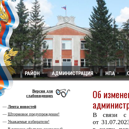
РАЙОН
АДМИНИСТРАЦИЯ
НПА
Об измене
Версия для
слабовидящих
администр
Лента новостей
В связи с 
Штормовое предупреждение!
от 31.07.20
Уважаемые избиратели!