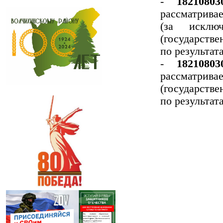
-
18210803
рассматрив
(за исклю
(государстве
по результат
-
18210803
рассматри
(государстве
по результат