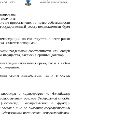
енное или
рирована
получить
сие не представлено, то право собственности
 государственный реестр недвижимости будет
регистрации
, но его отсутствие несет риски
лка, является оспоримой.
режим раздельной собственности или общей
о имущества, заключив брачный договор.
егистрации заключения брака, так и в любое
остоверению.
жении своим имуществом, так и в случае
__
, кадастра и картографии по Алтайскому
рриториальным органом Федеральной службы
(Росреестр), осуществляющим функции
 сделок с ним, по оказанию государственных
та недвижимого имущества, землеустройства,