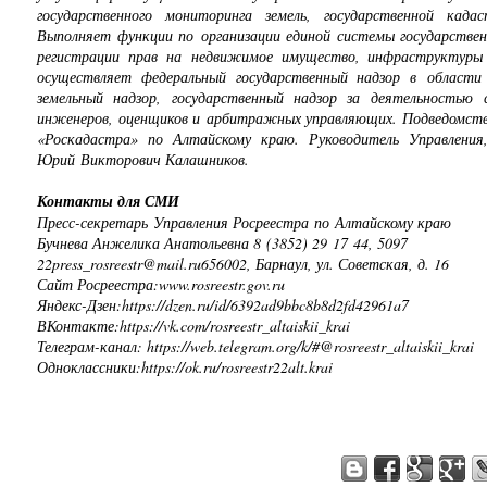
государственного мониторинга земель, государственной када
Выполняет функции по организации единой системы государствен
регистрации прав на недвижимое имущество, инфраструктуры
осуществляет федеральный государственный надзор в области 
земельный надзор, государственный надзор за деятельностью 
инженеров, оценщиков и арбитражных управляющих. Подведомств
«Роскадастра» по Алтайскому краю. Руководитель Управления
Юрий Викторович Калашников.
Контакты для СМИ
Пресс-секретарь Управления Росреестра по Алтайскому краю
Бучнева Анжелика Анатольевна 8 (3852) 29 17 44, 5097
22press_rosreestr@mail.ru656002, Барнаул, ул. Советская, д. 16
Сайт Росреестра:www.rosreestr.gov.ru
Яндекс-Дзен:https://dzen.ru/id/6392ad9bbc8b8d2fd42961a7
ВКонтакте:https://vk.com/rosreestr_altaiskii_krai
Телеграм-канал: https://web.telegram.org/k/#@rosreestr_altaiskii_krai
Одноклассники:https://ok.ru/rosreestr22alt.krai