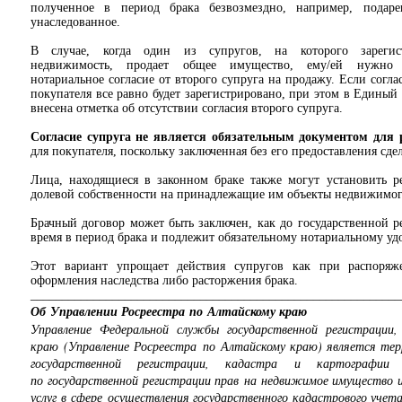
полученное в период брака безвозмездно, например, подар
унаследованное.
В случае, когда один из супругов, на которого зарегист
недвижимость, продает общее имущество, ему/ей нужно 
нотариальное согласие от второго супруга на продажу. Если согла
покупателя все равно будет зарегистрировано, при этом в Единый
внесена отметка об отсутствии согласия второго супруга.
Согласие супруга не является обязательным документом для 
для покупателя, поскольку заключенная без его предоставления сде
Лица, находящиеся в законном браке также могут установить 
долевой собственности на принадлежащие им объекты недвижимог
Брачный договор может быть заключен, как до государственной р
время в период брака и подлежит обязательному нотариальному уд
Этот вариант упрощает действия супругов как при распоря
оформления наследства либо расторжения брака.
___________________________________________________________
Об Управлении Росреестра по Алтайскому краю
Управление Федеральной службы государственной регистрации
краю (Управление Росреестра по Алтайскому краю) является те
государственной регистрации, кадастра и картографии 
по государственной регистрации прав на недвижимое имущество и
услуг в сфере осуществления государственного кадастрового уче