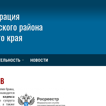
рация
ского района
о края
ТЕЛЬНОСТЬ
НОВОСТИ
в
емя брака,
 находится
 кодекса
о супруга
, а также