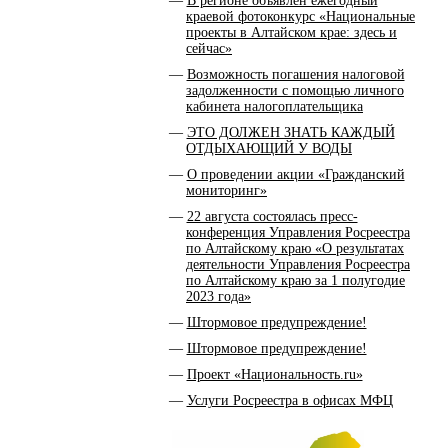
В регионе объявлен ежегодный
краевой фотоконкурс «Национальные
проекты в Алтайском крае: здесь и
сейчас»
Возможность погашения налоговой
задолженности с помощью личного
кабинета налогоплательщика
ЭТО ДОЛЖЕН ЗНАТЬ КАЖДЫЙ
ОТДЫХАЮЩИЙ У ВОДЫ
О проведении акции «Гражданский
мониторинг»
22 августа состоялась пресс-
конференция Управления Росреестра
по Алтайскому краю «О результатах
деятельности Управления Росреестра
по Алтайскому краю за 1 полугодие
2023 года»
Штормовое предупреждение!
Штормовое предупреждение!
Проект «Национальность.ru»
Услуги Росреестра в офисах МФЦ