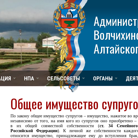
Админист
Волчихин
Алтайског
АЦИЯ
НПА
СЕЛЬСОВЕТЫ
ОРГАНЫ
ДЕЯ
Общее имущество супруго
По закону общее имущество супругов – имущество, нажитое во вр
независимо от того, на имя кого из супругов оно приобретено –
в их общей совместной собственности (
ст. 34 Семейного
Российской Федерации
). К личной же собственности каждог
относится имущество, принадлежащее ему до вступления брак