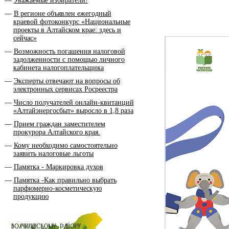
Уважаемые избиратели!
В регионе объявлен ежегодный
краевой фотоконкурс «Национальные
проекты в Алтайском крае: здесь и
сейчас»
Возможность погашения налоговой
задолженности с помощью личного
кабинета налогоплательщика
Эксперты отвечают на вопросы об
электронных сервисах Росреестра
Число получателей онлайн-квитанций
«Алтайэнергосбыт» выросло в 1,8 раза
Прием граждан заместителем
прокурора Алтайского края.
Кому необходимо самостоятельно
заявить налоговые льготы
Памятка - Маркировка духов
Памятка -Как правильно выбрать
парфюмерно-косметическую
продукцию