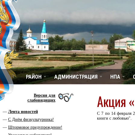
РАЙОН
АДМИНИСТРАЦИЯ
НПА
Акция «
Версия для
слабовидящих
Лента новостей
С 7 по 14 февраля 
книги с любовью".
С Днём физкультурника!
Штормовое предупреждение!