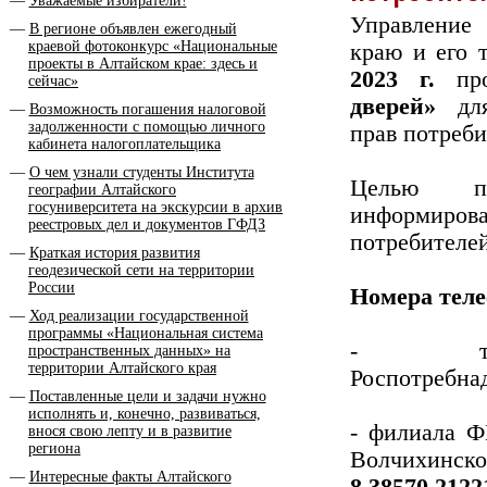
Уважаемые избиратели!
Управление
В регионе объявлен ежегодный
краевой фотоконкурс «Национальные
краю и его 
проекты в Алтайском крае: здесь и
2023 г.
про
сейчас»
дверей»
для
Возможность погашения налоговой
задолженности с помощью личного
прав потреби
кабинета налогоплательщика
О чем узнали студенты Института
Целью пр
географии Алтайского
госуниверситета на экскурсии в архив
информиро
реестровых дел и документов ГФДЗ
потребителе
Краткая история развития
геодезической сети на территории
России
Номера теле
Ход реализации государственной
программы «Национальная система
- терр
пространственных данных» на
территории Алтайского края
Роспотребна
Поставленные цели и задачи нужно
исполнять и, конечно, развиваться,
- филиала Ф
внося свою лепту и в развитие
региона
Волчихинск
Интересные факты Алтайского