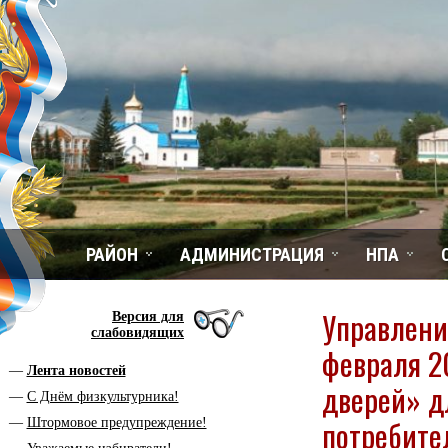
РАЙОН
АДМИНИСТРАЦИЯ
НПА
Управлени
Версия для
слабовидящих
февраля 2
Лента новостей
дверей» д
С Днём физкультурника!
потребите
Штормовое предупреждение!