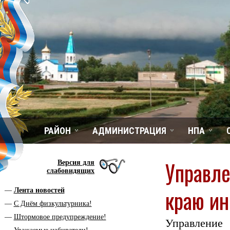
РАЙОН
АДМИНИСТРАЦИЯ
НПА
Управле
Версия для
слабовидящих
краю и
Лента новостей
С Днём физкультурника!
Штормовое предупреждение!
Управлени