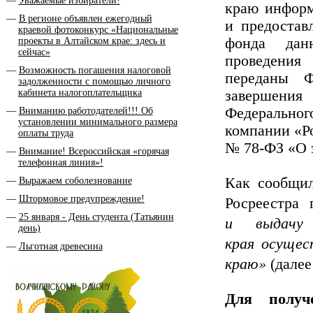
Уважаемые избиратели!
краю информ
В регионе объявлен ежегодный
и предостав
краевой фотоконкурс «Национальные
фонда дан
проекты в Алтайском крае: здесь и
сейчас»
проведения 
Возможность погашения налоговой
переданы 
задолженности с помощью личного
кабинета налогоплательщика
завершения
Федеральног
Вниманию работодателей!!! Об
установлении минимального размера
компании «Ро
оплаты труда
№ 78-ФЗ «О 
Внимание! Всероссийская «горячая
телефонная линия»!
Как сообщил
Выражаем соболезнование
Штормовое предупреждение!
Росреестра
25 января - День студента (Татьянин
и выдачу
день)
края осуще
Льготная древесина
краю»
(далее
Для получ