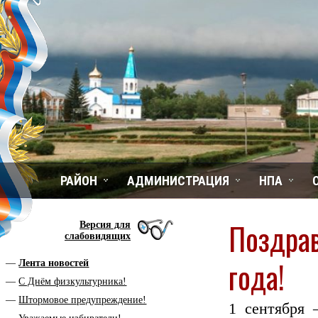
РАЙОН
АДМИНИСТРАЦИЯ
НПА
Поздрав
Версия для
слабовидящих
года!
Лента новостей
С Днём физкультурника!
Штормовое предупреждение!
1 сентября 