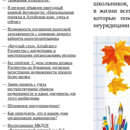
Уважаемые избиратели!
школьников,
В регионе объявлен ежегодный
в жизни все
краевой фотоконкурс «Национальные
которые по
проекты в Алтайском крае: здесь и
сейчас»
неурядицами
Возможность погашения налоговой
задолженности с помощью личного
кабинета налогоплательщика
«Круглый стол» Алтайского
Росреестра с кредитными и
риелторскими организациями региона
Без проблем. С даты отмены штампа
Росреестра на бумажных договорах
регистрации недвижимости прошло
более месяца
Зачем снимать с учета
несуществующие объекты
недвижимости и какие документы для
этого необходимы
Штормовое предупреждение!
Как определить, что в вашем доме
организовали наркопритон?
Воспитанники МКДОУ