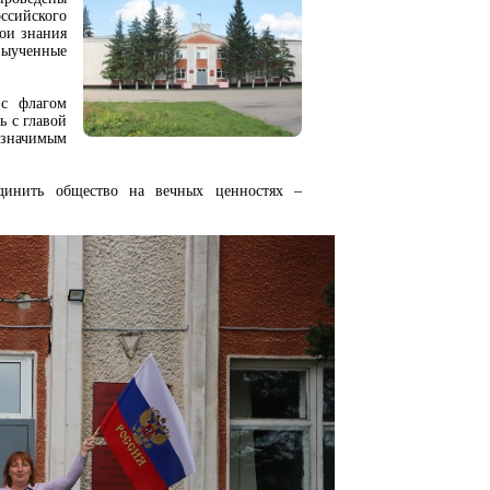
оссийского
вои знания
ыученные
 с флагом
ь с главой
 значимым
единить общество на вечных ценностях –