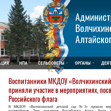
Админист
Волчихин
Алтайског
АЦИЯ
НПА
СЕЛЬСОВЕТЫ
ОРГАНЫ
ДЕЯ
Воспитанники МКДОУ «Волчихинский
приняли участие в мероприятиях, п
Российского флага
В МКДОУ «Волчихинский детский сад №3» прошли меро
посвящённые Дню рождения Российского флага. Были п