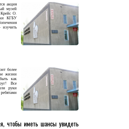
тся акция
ный музей
 Крейс О.
ики КГБУ
опечения
– изучить
оит более
азе жизни
быть как
руг! Все
или руки
с ребятами
ня, чтобы иметь шансы увидеть