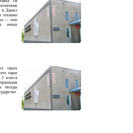
тавка «Я
различные
л и Данил
в технике
ьза — они
ты юных
из таких
что такое
 3 класса
траницам
е беседы
ударство.