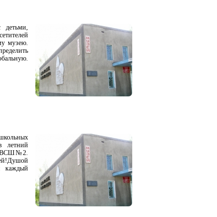
с детьми,
сетителей
му музею.
пределить
бальную.
школьных
в летний
ря ВСШ№2.
щей!Душой
ен каждый