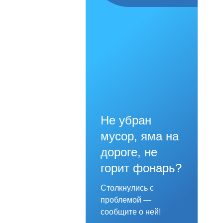
Не убран
мусор, яма на
дороге, не
горит фонарь?
Столкнулись с
проблемой —
сообщите о ней!