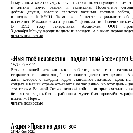
В музейном зале полумрак, звучат стихи, повествующие о том, ч
в жизни чем-то одарён и талантлив. Посетители сегод
добрые друзья, которые являются частыми гостями ребята, 
и педагоги КГБУСО "Комплексный центр социального обсл
населения Михайловского района" филиала по Волчихинскому
В 1992 году Генеральная Ассамблея ООН провоз
3 декабря Международным днём инвалидов. А значит, первая неделя
читать полностью
«Имя твоё неизвестно - подвиг твой бессмертен!
14 Декабря 2021
Есть в нашей истории такие события, которые с течением
стираются из памяти людей и становятся достоянием архивов. А е
даты, которые с каждым годом становятся значимее. День неи
солдата в нашей стране отмечается не так давно, но этот день - д
тем героям Великой Отечественной войны, которые считались к
без вести. 3 декабря в районном музее был проведён мараф
памяти». Пере ...
читать полностью
Акция «Право на детство»
25 Ноября 2021