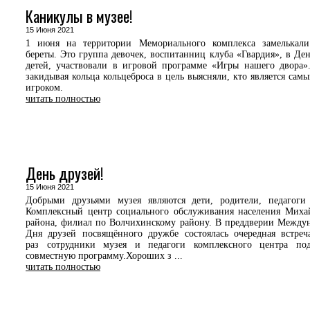
Каникулы в музее!
15 Июня 2021
1 июня на территории Мемориального комплекса замелькали
береты. Это группа девочек, воспитанниц клуба «Гвардия», в Де
детей, участвовали в игровой программе «Игры нашего двора»
закидывая кольца кольцеброса в цель выясняли, кто является сам
игроком.
читать полностью
День друзей!
15 Июня 2021
Добрыми друзьями музея являются дети, родители, педагог
Комплексный центр социального обслуживания населения Миха
района, филиал по Волчихинскому району. В преддверии Между
Дня друзей посвящённого дружбе состоялась очередная встреч
раз сотрудники музея и педагоги комплексного центра под
совместную программу.Хороших з ...
читать полностью