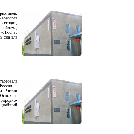
котиков,
нарколога
сегодня,
облема,
 «Любите
ь сначала
артовала
«Россия –
ма России
 Основная
природно-
ощнейший