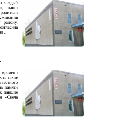
то каждый
ня, наши
родители
уживания
 району.
гласила
 ...
»
 времени
сть такие
звестного
ань памяти
ак павшие
он «Свеча