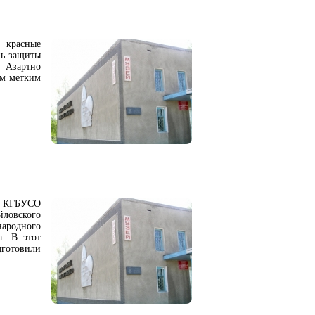
 красные
нь защиты
. Азартно
ым метким
и КГБУСО
йловского
народного
а. В этот
готовили