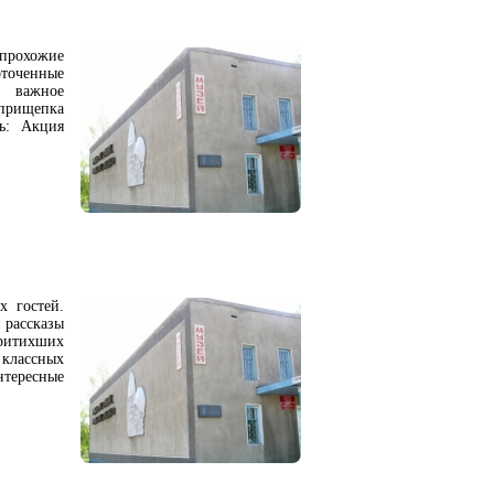
 прохожие
оточенные
о важное
прищепка
сь: Акция
х гостей.
 рассказы
ритихших
 классных
тересные