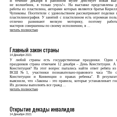
В течение декабря в районном музее действует новая выс
не волшебник, я только учусь!». На выставке представлены 
работы из пластилина, авторами которых являются братья Кирил
Чупиковы. Посетители с удовольствием рассматривают поделки 
пластилинография. У занятий с пластилином есть огромная пол
отлично развивают мелкую моторику, поэтому рабо
мастеров совершенны по своему исполнению, в ...
читать полностью
Главный закон страны
14 Декабря 2021
У любой страны есть государственные праздники. Один 
праздников страна отмечаем 12 декабря – День Конституции. А 
Конституция? На этот вопрос пытались найти ответ ребята из
ВСШ№1, участники познавательно-правового часа "По с
Конституции и Конвенции о правах ребенка". В результат
выяснили, что «Законы - это правила, которые устанавливает гос
Их должны выполнять все гражд ...
читать полностью
Открытие декады инвалидов
14 Декабря 2021