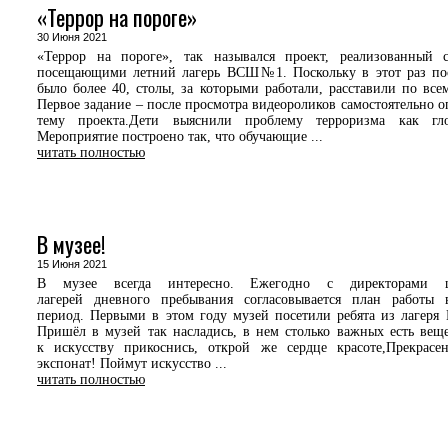
«Террор на пороге»
30 Июня 2021
«Террор на пороге», так назывался проект, реализованный 
посещающими летний лагерь ВСШ№1. Поскольку в этот раз по
было более 40, столы, за которыми работали, расставили по все
Первое задание – после просмотра видеороликов самостоятельно о
тему проекта.Дети выяснили проблему терроризма как гло
Мероприятие построено так, что обучающие ...
читать полностью
В музее!
15 Июня 2021
В музее всегда интересно. Ежегодно с директорами 
лагерей дневного пребывания согласовывается план работы 
период. Первыми в этом году музей посетили ребята из лаге
Пришёл в музей так насладись, в нем столько важных есть ве
к искусству прикоснись, открой же сердце красоте,Прекрас
экспонат! Поймут искусство ...
читать полностью