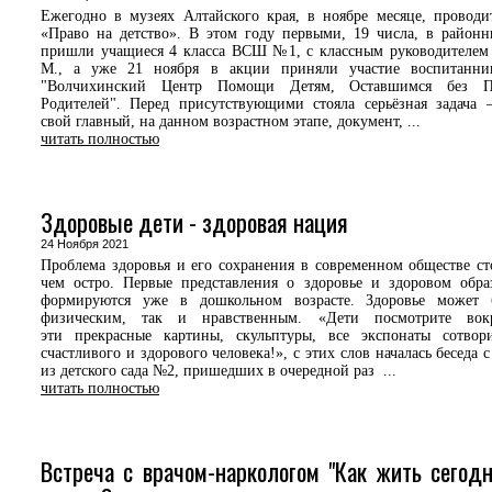
Ежегодно в музеях Алтайского края, в ноябре месяце, проводи
«Право на детство». В этом году первыми, 19 числа, в район
пришли учащиеся 4 класса ВСШ №1, с классным руководителем
М., а уже 21 ноября в акции приняли участие воспитанн
"Волчихинский Центр Помощи Детям, Оставшимся без П
Родителей". Перед присутствующими стояла серьёзная задача 
свой главный, на данном возрастном этапе, документ, ...
читать полностью
Здоровые дети - здоровая нация
24 Ноября 2021
Проблема здоровья и его сохранения в современном обществе ст
чем остро. Первые представления о здоровье и здоровом обр
формируются уже в дошкольном возрасте. Здоровье может 
физическим, так и нравственным. «Дети посмотрите вок
эти прекрасные картины, скульптуры, все экспонаты сотвор
счастливого и здорового человека!», с этих слов началась беседа 
из детского сада №2, пришедших в очередной раз ...
читать полностью
Встреча с врачом-наркологом "Как жить сегод