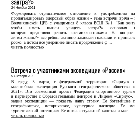
завтра?»
24 Ноября 2021
Формировать отрицательное отношение к употреблению нар
пропагандировать здоровый образ жизни - тема встречи врача – 
Волчихинской ЦРБ с учащимися 8 класса ВСШ №1. "Как жить 
чтобы иметь шансы увидеть завтра?» основная пр
которую предстояло решить восьмиклассниками. На вопрос
ли вы жизнь?» все ребята активно закивали головами и принялис
робко, а потом всё увереннее писать продолжение ф ...
читать полностью
Встреча с участниками экспедиции «Россия»
5 Октября 2021
В среду, 3 марта, с федеральной территории «Сириус» ст
масштабная экспедиция Русского географического общества 
2021». Это совместный проект Федерации спортивного туриз
в партнерстве с Образовательным центром и Лицеем «Сириус».
задача экспедиции — показать нашу страну. Ее богатейшее 
географическое, историческое, культурное наследие. Ее м
туристический потенциал. Ее интеллектуальный капитал и мас ...
читать полностью