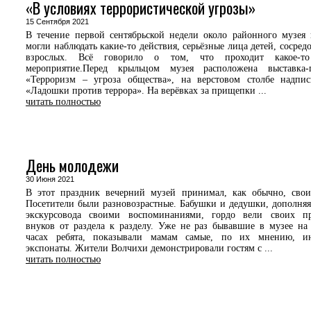
«В условиях террористической угрозы»
15 Сентября 2021
В течение первой сентябрьской недели около районного музея
могли наблюдать какие-то действия, серьёзные лица детей, сосред
взрослых. Всё говорило о том, что проходит какое-т
мероприятие.Перед крыльцом музея расположена выставка-
«Терроризм – угроза общества», на верстовом столбе надпи
«Ладошки против террора». На верёвках за прищепки ...
читать полностью
День молодежи
30 Июня 2021
В этот праздник вечерний музей принимал, как обычно, свои
Посетители были разновозрастные. Бабушки и дедушки, дополняя
экскурсовода своими воспоминаниями, гордо вели своих п
внуков от раздела к разделу. Уже не раз бывавшие в музее на
часах ребята, показывали мамам самые, по их мнению, ин
экспонаты. Жители Волчихи демонстрировали гостям с ...
читать полностью