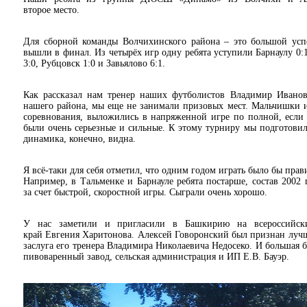
второе место.
Для сборной команды Волчихинского района – это большой усп
вышли в финал. Из четырёх игр одну ребята уступили Барнаулу 0:1
3:0, Рубцовск 1:0 и Завьялово 6:1.
Как рассказал нам тренер наших футболистов Владимир Иванов
нашего района, мы еще не занимали призовых мест. Мальчишки и
соревнования, выложились в напряженной игре по полной, если 
были очень серьезные и сильные. К этому турниру мы подготовил
динамика, конечно, видна.
Я всё-таки для себя отметил, что одним годом играть было бы прав
Например, в Тальменке и Барнауле ребята постарше, состав 2002
за счет быстрой, скоростной игры. Сыграли очень хорошо.
У нас заметили и пригласили в Башкирию на всероссийски
край Евгения Харитонова. Алексей Говоронский был признан лучш
заслуга его тренера Владимира Николаевича Недосеко. И большая 
пивоваренный завод, сельская администрация и ИП Е.В. Бауэр.