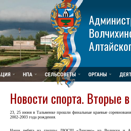
Админист
Волчихин
Алтайског
АЦИЯ
НПА
СЕЛЬСОВЕТЫ
ОРГАНЫ
ДЕЯ
Новости спорта. Вторые в
23, 25 июня в Тальменке прошли финальные краевые соревновани
2002-2003 года рождения.
Наши ребята из группы ДЮСШ «Динамо» из Волчихи и Але