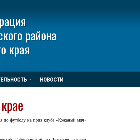
рация
ского района
о края
ТЕЛЬНОСТЬ
НОВОСТИ
 крае
я по футболу на приз клуба «Кожаный мяч»
ксей Гайворонский из Вострово заняли