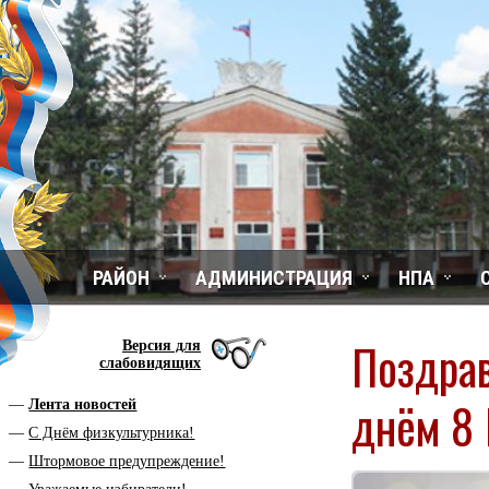
РАЙОН
АДМИНИСТРАЦИЯ
НПА
Поздра
Версия для
слабовидящих
днём 8 
Лента новостей
С Днём физкультурника!
Штормовое предупреждение!