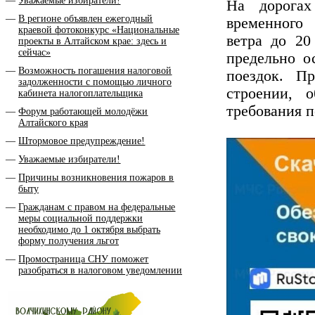
Уважаемые избиратели!
На дорогах
В регионе объявлен ежегодный
временног
краевой фотоконкурс «Национальные
ветра до 20
проекты в Алтайском крае: здесь и
сейчас»
предельно о
Возможность погашения налоговой
поездок. П
задолженности с помощью личного
строении, 
кабинета налогоплательщика
требования п
Форум работающей молодёжи
Алтайского края
Штормовое предупреждение!
Уважаемые избиратели!
Причины возникновения пожаров в
быту
Гражданам с правом на федеральные
меры социальной поддержки
необходимо до 1 октября выбрать
форму получения льгот
Промостраница СНУ поможет
разобраться в налоговом уведомлении