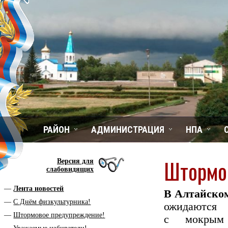
РАЙОН
АДМИНИСТРАЦИЯ
НПА
Штормо
Версия для
слабовидящих
Лента новостей
В Алтайском
С Днём физкультурника!
ожидаются 
Штормовое предупреждение!
с мокрым 