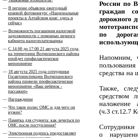
Уважаемые избиратели!
России по 
В регионе объявлен ежегодный
граждан с
краевой фотоконкурс «Национальные
дорожного д
проекты в Алтайском крае: здесь и
сейчас»
мототрансп
Возможность погашения налоговой
по дорога
задолженности с помощью личного
кабинета налогоплательщика
использующ
С 14:00 до 17:00 21 августа 2025 года,
на территории Волчихинского района
Напомним, 
пройдет профилактическое
мероприятие
пользовани
18 августа 2025 года сотрудники
средства на 
Госавтоинспекции Волчихинского
района провели профилактическое
мероприятие «Ваш ребёнок -
Также, след
пассажир»
средством л
Награждение
наложение 
Что такое полис ОМС и для чего он
(ч.3 ст.12.7
нужен?
Памятка для студента: как лечиться по
ОМС после поступления?
Сотрудники
Электронная подпись предоставляет
о нарушен