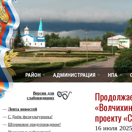
РАЙОН
АДМИНИСТРАЦИЯ
НПА
Продолжае
Версия для
слабовидящих
«Волчихин
Лента новостей
проекту «
С Днём физкультурника!
Штормовое предупреждение!
16 июля 2025