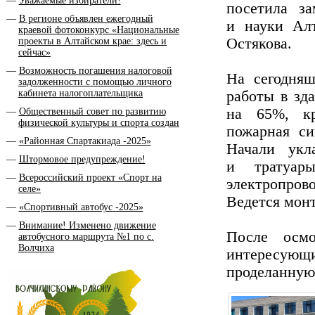
Уважаемые избиратели!
посетила з
В регионе объявлен ежегодный
и науки Ал
краевой фотоконкурс «Национальные
Остякова.
проекты в Алтайском крае: здесь и
сейчас»
Возможность погашения налоговой
На сегодня
задолженности с помощью личного
кабинета налогоплательщика
работы в зд
на 65%, кр
Общественный совет по развитию
физической культуры и спорта создан
пожарная си
«Районная Спартакиада -2025»
Начали укл
Штормовое предупреждение!
и тратуар
Всероссийский проект «Спорт на
электропров
селе»
Ведется мон
«Спортивный автобус -2025»
Внимание! Изменено движение
После осмо
автобусного маршрута №1 по с.
Волчиха
интересующи
проделанную