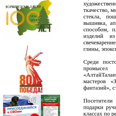
художествен
ткачество, м
стекла, по
вышивка, ап
способом, п
изделий из
свечеварени
глины, эпокс
Среди пост
промысел
«АлтайТала
мастеров «
фантазий»,
Посетители 
подарки руч
классах по р