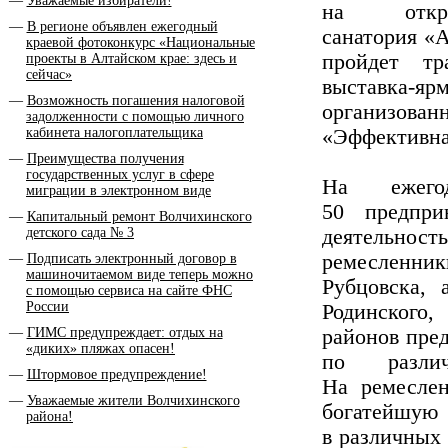
Уважаемые избиратели!
на откр
В регионе объявлен ежегодный
санатория «А
краевой фотоконкурс «Национальные
пройдет тр
проекты в Алтайском крае: здесь и
сейчас»
выставка-
Возможность погашения налоговой
организован
задолженности с помощью личного
кабинета налогоплательщика
«Эффективна
Преимущества получения
государственных услуг в сфере
На ежего
миграции в электронном виде
50 предпри
Капитальный ремонт Волчихинского
детского сада № 3
деятельност
ремесленники
Подписать электронный договор в
машиночитаемом виде теперь можно
Рубцовска, 
с помощью сервиса на сайте ФНС
России
Родинского
ГИМС предупреждает: отдых на
районов пре
«диких» пляжах опасен!
по различ
Штормовое предупреждение!
На ремесле
Уважаемые жители Волчихинского
богатейшую
района!
в различных 