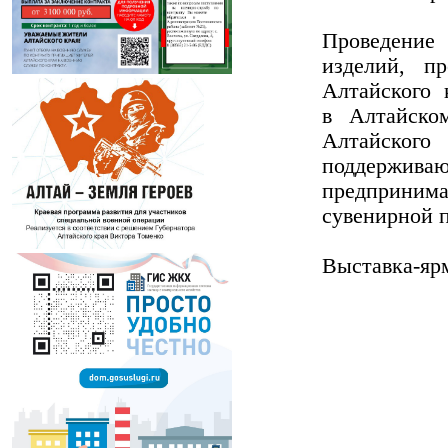
Проведение
изделий, п
Алтайского 
в Алтайско
Алтайског
поддерж
предприним
сувенирной п
Выставка-ярм