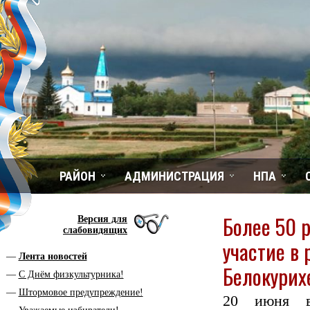
РАЙОН
АДМИНИСТРАЦИЯ
НПА
Более 50 
Версия для
слабовидящих
участие в
Лента новостей
Белокурих
С Днём физкультурника!
Штормовое предупреждение!
20 июня в