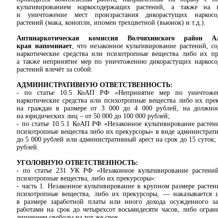
культивированием наркосодержащих растений, а также на 
и уничтожение мест произрастания дикорастущих наркосо
растений (мака, конопли, ипомеи трехцветной (вьюнок) и т.д.).
Антинаркотическая комиссия Волчихинского район Ал
края напоминает
, что незаконное культивирование растений, с
наркотические средства или психотропные вещества либо их пр
а также непринятие мер по уничтожению дикорастущих наркос
растений влечёт за собой:
АДМИНИСТРАТИВНУЮ ОТВЕТСТВЕННОСТЬ:
- по статье 10.5 КоАП РФ «Непринятие мер по уничтожен
наркотические средства или психотропные вещества либо их пре
на граждан в размере от 3 000 до 4 000 рублей, на должно
на юридических лиц – от 50 000 до 100 000 рублей;
- по статье 10.5.1 КоАП РФ «Незаконное культивирование растен
психотропные вещества либо их прекурсоры» в виде администрати
до 5 000 рублей или административный арест на срок до 15 суток;
рублей.
УГОЛОВНУЮ ОТВЕТСТВЕННОСТЬ:
- по статье 231 УК РФ «Незаконное культивирование растений
психотропные вещества, либо их прекурсоры»:
- часть 1. Незаконное культивирование в крупном размере расте
психотропные вещества, либо их прекурсоры, — наказывается 
в размере заработной платы или иного дохода осужденного за
работами на срок до четырехсот восьмидесяти часов, либо огран
лишением свободы на тот же срок.