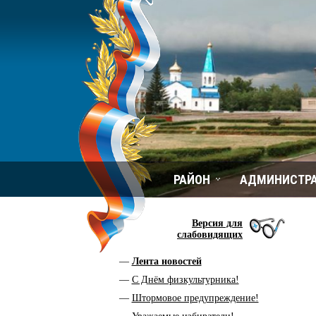
РАЙОН
АДМИНИСТР
Версия для
слабовидящих
Лента новостей
С Днём физкультурника!
Штормовое предупреждение!