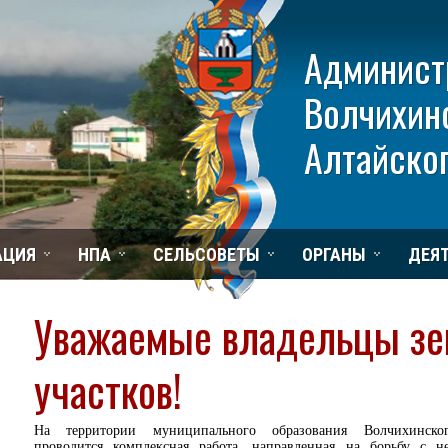
Админист
Волчихин
Алтайског
АЦИЯ
НПА
СЕЛЬСОВЕТЫ
ОРГАНЫ
ДЕЯ
Уважаемые владельцы з
участков!
На территории муниципального образования Волчихинско
проводится комплексная работа, направленная на борьбу с н