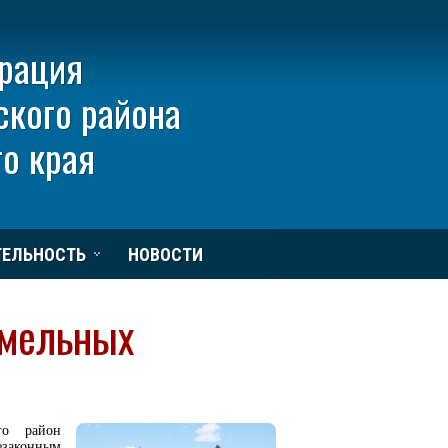
рация
ского района
о края
ТЕЛЬНОСТЬ
НОВОСТИ
емельных
го район
езаконным