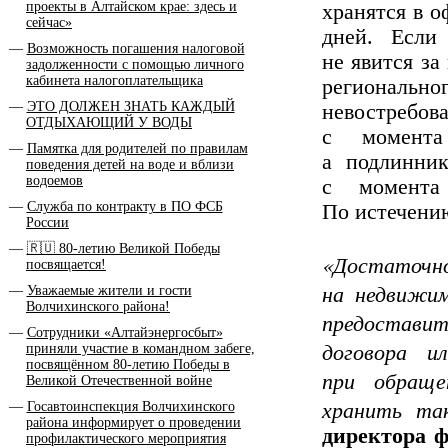
проекты в Алтайском крае: здесь и
хранятся в 
сейчас»
дней. Если
Возможность погашения налоговой
не явится за
задолженности с помощью личного
кабинета налогоплательщика
регионал
ЭТО ДОЛЖЕН ЗНАТЬ КАЖДЫЙ
невостребов
ОТДЫХАЮЩИЙ У ВОДЫ
с момента 
Памятка для родителей по правилам
а подлинни
поведения детей на воде и вблизи
водоемов
с момента
Служба по контракту в ПО ФСБ
По истечени
России
🇷🇺 80-летию Великой Победы
«Достаточ
посвящается!
на недвижим
Уважаемые жители и гости
Волчихинского района!
предостави
Сотрудники «Алтайэнергосбыт»
договора и
приняли участие в командном забеге,
посвящённом 80-летию Победы в
при обраще
Великой Отечественной войне
хранить та
Госавтоинспекция Волчихинского
района информирует о проведении
директора 
профилактического мероприятия