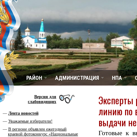
РАЙОН
АДМИНИСТРАЦИЯ
НПА
Эксперты 
Версия для
слабовидящих
линию по 
Лента новостей
выдачи не
Уважаемые избиратели!
В регионе объявлен ежегодный
Готовые к в
краевой фотоконкурс «Национальные