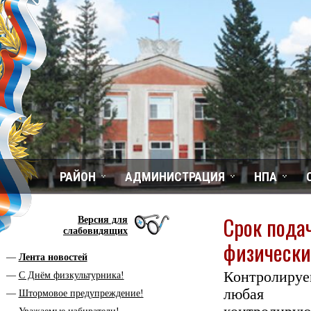
РАЙОН
АДМИНИСТРАЦИЯ
НПА
Срок пода
Версия для
слабовидящих
физически
Лента новостей
Контролируе
С Днём физкультурника!
любая и
Штормовое предупреждение!