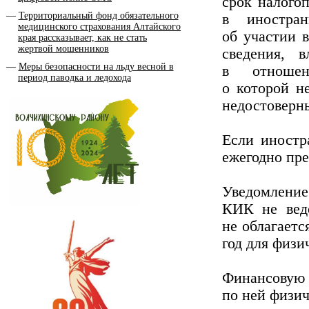
срок налого
Территориальный фонд обязательного
в иностран
медицинского страхования Алтайского
об участии 
края рассказывает, как не стать
жертвой мошенников
сведения, 
Меры безопасности на льду весной в
в отношен
период паводка и ледохода
о которой н
недостоверны
Если иностр
ежегодно пр
Уведомление
КИК не веде
не облагаетс
год для физи
Финансовую 
по ней физи