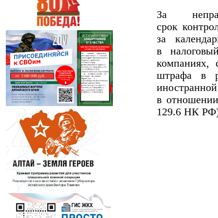
За непра
срок контро
за календа
в налоговы
компаниях, 
штрафа в р
иностранной
в отношении
129.6 НК РФ)