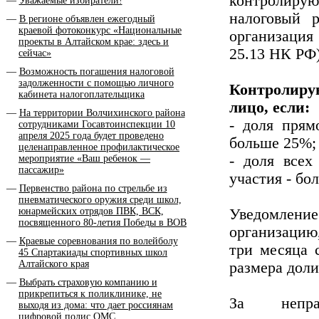
контролир
Уважаемые избиратели!
налоговый 
В регионе объявлен ежегодный
краевой фотоконкурс «Национальные
организац
проекты в Алтайском крае: здесь и
25.13 НК РФ)
сейчас»
Возможность погашения налоговой
задолженности с помощью личного
Контролиру
кабинета налогоплательщика
лицо, если:
На территории Волчихинского района
- доля прям
сотрудниками Госавтоинспекции 10
апреля 2025 года будет проведено
больше 25%;
целенаправленное профилактическое
- доля всех
мероприятие «Ваш ребенок —
пассажир»
участия - бо
Первенство района по стрельбе из
пневматического оружия среди школ,
юнармейских отрядов ПВК, ВСК,
Уведомлен
посвященного 80-летия Победы в ВОВ
организацию
Краевые соревнования по волейболу
три месяца 
45 Спартакиады спортивных школ
Алтайского края
размера доли
Выбрать страховую компанию и
прикрепиться к поликлинике, не
За непра
выходя из дома: что дает россиянам
цифровой полис ОМС