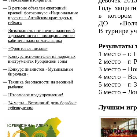
девочек 201
Уважаемые избиратели!
Году защитн
В регионе объявлен ежегодный
краевой фотоконкурс «Национальные
в котором
проекты в Алтайском крае: здесь и
ДО «Волчи
сейчас»
В турнире уч
Возможность погашения налоговой
задолженности с помощью личного
кабинета налогоплательщика
Результаты 
«Фронтовые письма»
1 место – г. 
Конкурс исполнителей на народных
2 место – г. 
инструментах Рубцовской зоны
3 место – Н
Конкурс пианистов «Музыкальные
бирюльки»
4 место – В
Техника безопасности на весенней
5 место – г.
рыбалке
6 место – Ло
Штормовое предупреждение!
24 марта - Всемирный день борьбы с
Лучшим игр
туберкулезом