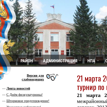
РАЙОН
АДМИНИСТРАЦИЯ
НПА
21 марта 2
Версия для
слабовидящих
турнир по
Лента новостей
21 марта 2
С Днём физкультурника!
межрайонн
Штормовое предупреждение!