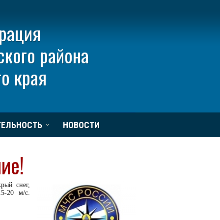
рация
ского района
о края
ТЕЛЬНОСТЬ
НОВОСТИ
ие!
рый снег,
5-20 м/с.