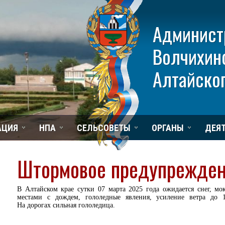
Админист
Волчихин
Алтайског
АЦИЯ
НПА
СЕЛЬСОВЕТЫ
ОРГАНЫ
ДЕЯ
Штормовое предупрежден
В Алтайском крае сутки 07 марта 2025 года ожидается снег, мок
местами с дождем, гололедные явления, усиление ветра до 1
На дорогах сильная гололедица.