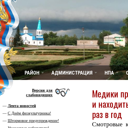
РАЙОН
АДМИНИСТРАЦИЯ
НПА
Медики пр
Версия для
слабовидящих
и находит
Лента новостей
раз в год
С Днём физкультурника!
Штормовое предупреждение!
Смотровые к