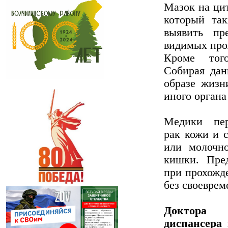
Мазок на ци
который так
выявить пр
видимых про
Кроме тог
Собирая дан
образе жизн
иного органа
Медики пер
рак кожи и 
или молочно
кишки. Пре
при прохожд
без своеврем
Доктора
диспансера