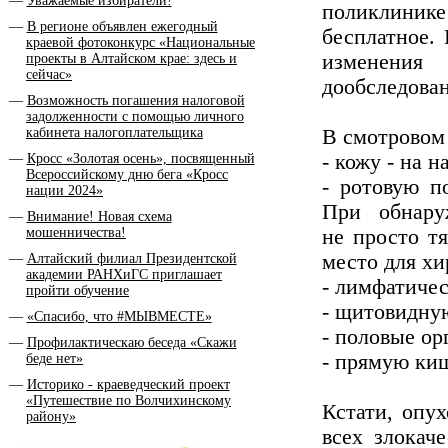
Уважаемые избиратели!
поликлиник
В регионе объявлен ежегодный
бесплатное. 
краевой фотоконкурс «Национальные
изменени
проекты в Алтайском крае: здесь и
сейчас»
дообследован
Возможность погашения налоговой
задолженности с помощью личного
кабинета налогоплательщика
В смотровом
- кожу - на 
Кросс «Золотая осень», посвященный
Всероссийскому дню бега «Кросс
- ротовую п
нации 2024»
При обнару
Внимание! Новая схема
мошенничества!
не просто тя
место для хи
Алтайский филиал Президентской
академии РАНХиГС приглашает
- лимфатичес
пройти обучение
- щитовидну
«Спасибо, что #МЫВМЕСТЕ»
- половые ор
Профилактическаю беседа «Скажи
- прямую ки
беде нет»
Историко - краеведческий проект
«Путешествие по Волчихинскому
Кстати, опу
району»
всех злокач