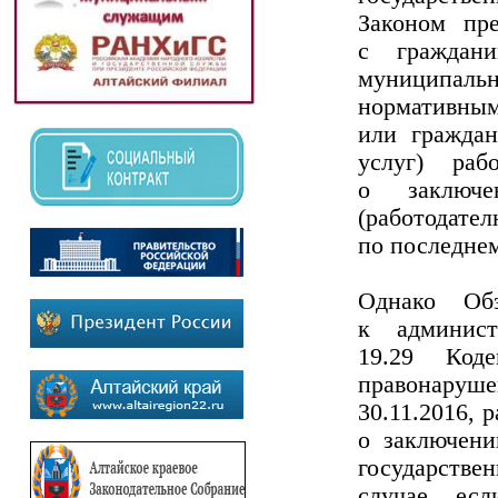
Законом пр
с граждани
муниципал
нормативным
или граждан
услуг) раб
о заключе
(работодат
по последнем
Однако Об
к админист
19.29 Код
правонаруш
30.11.2016, 
о заключени
государств
случае, ес