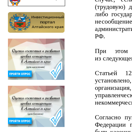
(трудовую) 
либо госуда
несообщен
администрат
РФ.
При этом 
из следующе
Статьей 12
установлено
организац
управленч
некоммерческ
Согласно пу
Федерации 