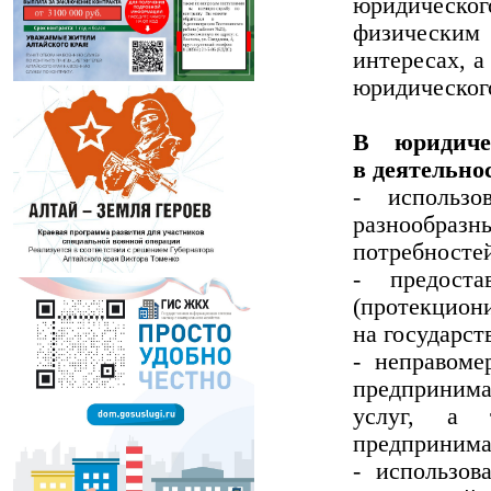
юридическог
физическим
интересах, а
юридическог
В юридиче
в деятельно
- использ
разнообразн
потребностей
- предоста
(протекцио
на государс
- неправоме
предпринима
услуг, а 
предпринима
- использо