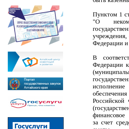
быть казенн
Пунктом 1 ст
"О некомм
государств
учреждения,
Федерации и
В соответс
Федерации к
(муниципа
государстве
исполнение
обеспечени
Российской 
(государств
финансовое 
за счет сре