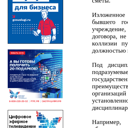
сметы.
Изложенное 
бывшего го
учреждение,
договора, н
коллизии п
должностью 
Под дисцип
подразумев
государст
преимуществ
организац
установленн
дисциплинар
Например, 