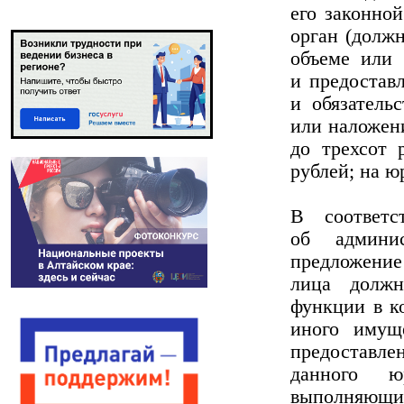
его законной
орган (долж
объеме или 
и предостав
и обязатель
или наложени
до трехсот 
рублей; на ю
В соответс
об админис
предложение
лица должн
функции в к
иного имуще
предоставл
данного ю
выполняющи