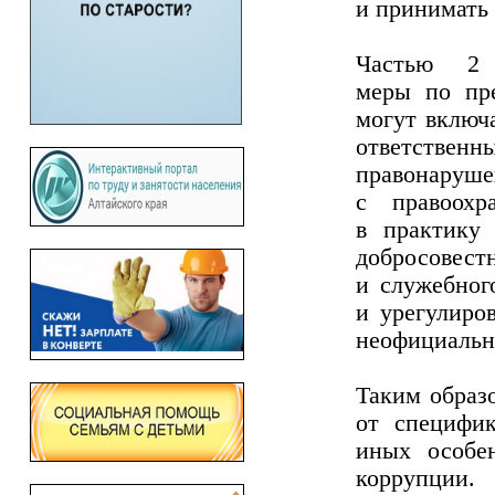
и принимать
Частью 2 
меры по пр
могут включ
ответстве
правонар
с правоохр
в практику 
добросовес
и служебног
и урегулиро
неофициальн
Таким образо
от специфик
иных особе
коррупции.