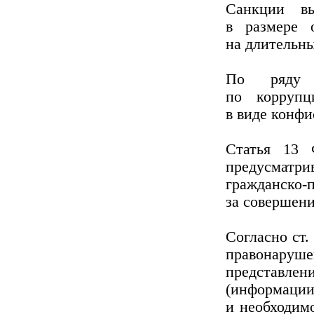
Санкции вы
в размере 
на длительны
По ряду у
по коррупц
в виде конф
Статья 13 
предусматр
гражданск
за совершен
Согласно ст.
правонару
представлени
(информаци
и необходим