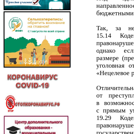
направленн
бюджетными 
Так, за не
15.14 Код
правонаруше
однако ес
размере (пр
уголовная о
«Нецелевое 
Отличитель
от преступ
в возможно
с прямым ум
19.29 Код
правонаруше
государстве