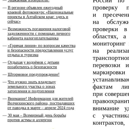
России по 
Уважаемые избиратели!
проверку 
В регионе объявлен ежегодный
краевой фотоконкурс «Национальные
и пресечен
проекты в Алтайском крае: здесь и
на обслужи
сейчас»
проверки в
Возможность погашения налоговой
задолженности с помощью личного
областях, а
кабинета налогоплательщика
мониторинг 
«Горячая линия» по вопросам качества
на реализа
и безопасности предоставления услуг
отдыха и туризма
транспортно
Отдыхая у водоёмов с детьми
перевозки 
позаботьтесь о безопасности
маркировки
Штормовое предупреждение!
устанавлив
Что нужно знать владельцу
фактам ли
земельного участка о зонах
затопления и подтопления
при соверше
Внимание! Информация для жителей
правоохран
Волчихинского района, пострадавших
внимание у
от паводка в марте – апреле 2024 года
с участник
30 мая – Всемирный день борьбы
против астмы и аллергии
контрактов