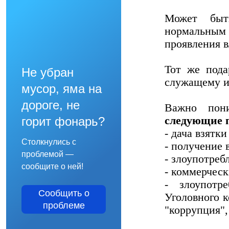
Может быть
нормальным
проявления в
Тот же пода
Не убран
служащему и
мусор, яма на
дороге, не
Важно пон
следующие 
горит фонарь?
- дача взятки
Столкнулись с
- получение 
проблемой —
- злоупотреб
сообщите о ней!
- коммерческ
- злоупотр
Сообщить о
Уголовного к
проблеме
"коррупция",