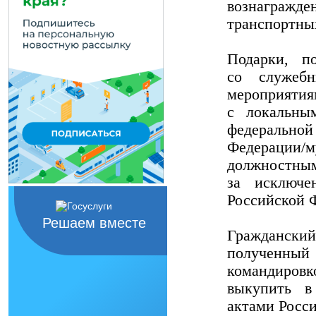
вознагражд
транспортных
Подарки, п
со служеб
мероприятия
с локальны
федеральной
Федерации/м
должностным
за исключе
Российской 
Решаем вместе
Граждански
полученный
командиров
выкупить в
актами Росс