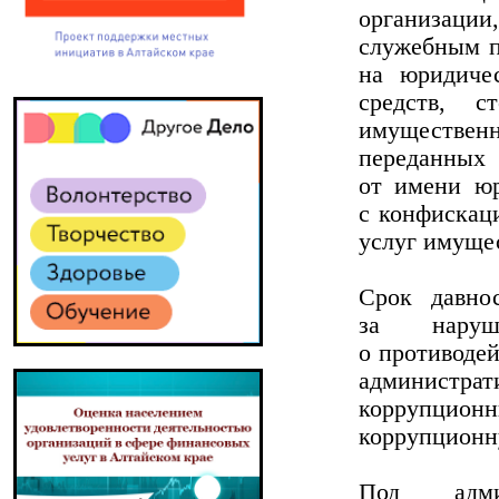
организации
служебным п
на юридиче
средств, с
имуществен
переданных
от имени юр
с конфискац
услуг имуще
Срок давно
за наруше
о противодей
администрат
коррупцион
коррупционн
Под админ