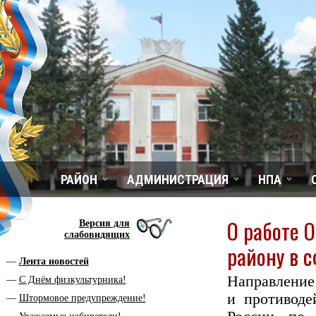
РАЙОН
АДМИНИСТРАЦИЯ
НПА
О работе 
Версия для
слабовидящих
району в 
Лента новостей
Направлени
С Днём физкультурника!
и противод
Штормовое предупреждение!