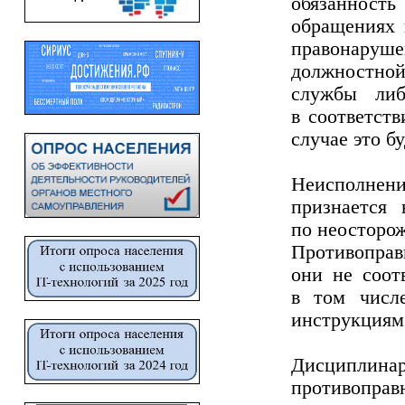
обязанност
обращениях 
правонаруш
должностной
службы либ
в соответст
случае это б
Неисполнени
признается
по неосторо
Противоправн
они не соот
в том числ
инструкциям
Дисциплина
противоп