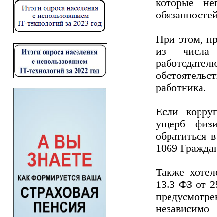
которые не
обязанностей
При этом, п
из числа 
работодател
обстоятельс
работника.
Если корру
ущерб физи
обратиться 
1069 Граждан
Также хотел
13.3 ФЗ от 
предусмотр
независимо