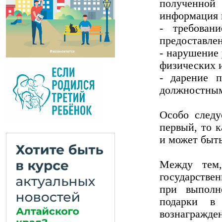
полученной
информация 
- требован
предоставлен
- нарушение
физических 
- дарение 
должностным
Особо следу
первый, то 
и может быть
Между тем,
государстве
при выполн
подарки в 
вознагражде