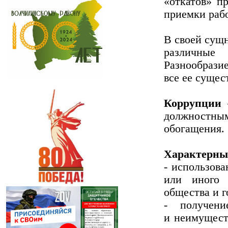
«откатов» п
приемки рабо
В своей сущ
различные 
Разнообрази
все ее сущес
Коррупции
—
должностным
обогащения.
Характерны
- использов
или иного 
общества и г
- получени
и неимуществ