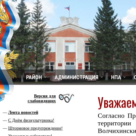
РАЙОН
АДМИНИСТРАЦИЯ
НПА
Уважаем
Версия для
слабовидящих
Лента новостей
Согласно Пр
С Днём физкультурника!
территори
Штормовое предупреждение!
Волчихински