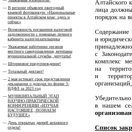
Уважаемые избиратели!
Алтайского 
В регионе объявлен ежегодный
лица должны
краевой фотоконкурс «Национальные
порядок на в
проекты в Алтайском крае: здесь и
сейчас»
Возможность погашения налоговой
Содержание
задолженности с помощью личного
и юридическ
кабинета налогоплательщика
принадлеж
Уважаемые работники органов
местного самоуправления, ветераны
с Законодат
муниципальной службы, депутаты!
комплекс ме
Штормовое предупреждение!
на террит
Тотальный диктант!
и террито
2 мая истекает срок представления
организаций,
декларации о доходах по форме 3-
НДФЛ за 2023 год
МУНИЦИПАЛЬНЫЙ ЭТАП
Убедительно
НАУЧНО-ПРАКТИЧЕСКОЙ
в нашем с
КОНФЕРЕНЦИИ «ИЗУЧАЯ
НАСТОЯЩЕЕ, ПОЗНАЕМ
организован
БУДУЩЕЕ»
День открытых дверей архивного
Список закр
отдела!