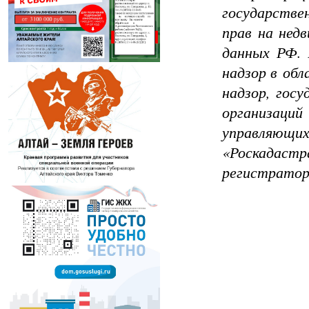
государстве
прав на нед
данных РФ. 
надзор в обл
надзор, гос
организаци
управляющих
«Роскадастра
регистратор