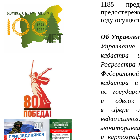
1185 пред
предостереж
году осущест
___________
Об Управлен
Управление
кадастра 
Росреестра 
Федераль
кадастра и
по государ
и сделок
в сфере ос
недвижимог
мониторинга
и картограф