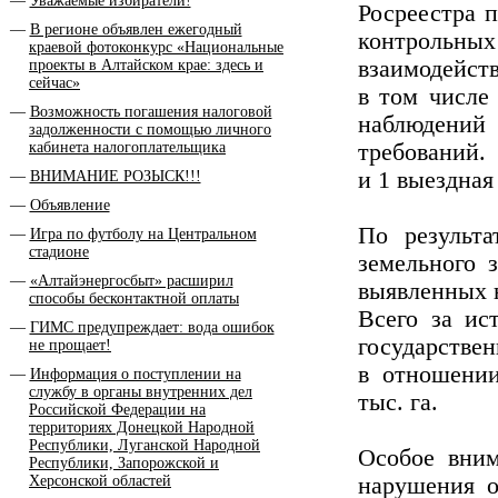
Уважаемые избиратели!
Росреестра 
В регионе объявлен ежегодный
контрольны
краевой фотоконкурс «Национальные
взаимодейс
проекты в Алтайском крае: здесь и
сейчас»
в том числе
Возможность погашения налоговой
наблюдений
задолженности с помощью личного
кабинета налогоплательщика
требований
и 1 выездная
ВНИМАНИЕ РОЗЫСК!!!
Объявление
По результ
Игра по футболу на Центральном
стадионе
земельного 
«Алтайэнергосбыт» расширил
выявленных 
способы бесконтактной оплаты
Всего за ис
ГИМС предупреждает: вода ошибок
государстве
не прощает!
в отношени
Информация о поступлении на
службу в органы внутренних дел
тыс. га.
Российской Федерации на
территориях Донецкой Народной
Республики, Луганской Народной
Особое вним
Республики, Запорожской и
Херсонской областей
нарушения о