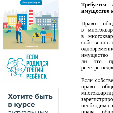
Требуется 
имущество 
Право общ
в многоква
в многоква
собственн
одновременно
имущество 
ли это пр
реестре нед
Если собств
право общ
многокварти
зарегистрир
необходимо 
права общ