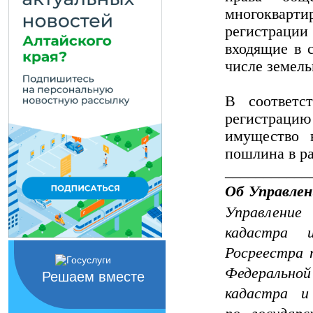
многокварти
регистрации
входящие в 
числе земель
В соответс
регистрацию
имущество в
пошлина в ра
___________
Об Управлен
Управление
кадастра 
Росреестра 
Федераль
Решаем вместе
кадастра и
по государ