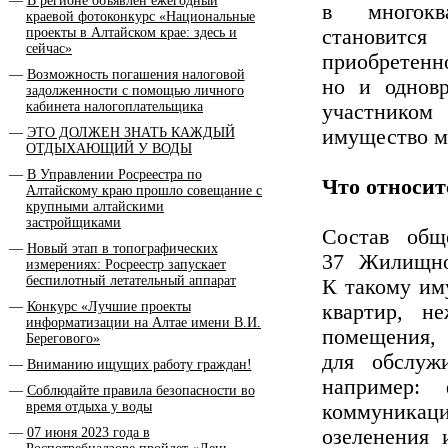
В регионе объявлен ежегодный
в многокв
краевой фотоконкурс «Национальные
проекты в Алтайском крае: здесь и
становитс
сейчас»
приобрете
Возможность погашения налоговой
но и одновр
задолженности с помощью личного
кабинета налогоплательщика
участником
ЭТО ДОЛЖЕН ЗНАТЬ КАЖДЫЙ
имущество м
ОТДЫХАЮЩИЙ У ВОДЫ
В Управлении Росреестра по
Что относит
Алтайскому краю прошло совещание с
крупными алтайскими
застройщиками
Состав общ
Новый этап в топографических
37 Жилищно
измерениях: Росреестр запускает
беспилотный летательный аппарат
К такому иму
Конкурс «Лучшие проекты
квартир, н
информатизации на Алтае имени В.И.
помещения, 
Берегового»
для обслуж
Вниманию ищущих работу граждан!
например: 
Соблюдайте правила безопасности во
время отдыха у воды
коммуникац
07 июня 2023 года в
озеленения 