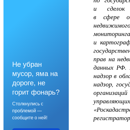
и сделок
в сфере ос
недвижимог
мониторинга
и картограф
государстве
прав на нед
Не убран
данных РФ. 
мусор, яма на
надзор в обл
дороге, не
надзор, гос
организаци
горит фонарь?
управляющих
Столкнулись с
«Роскадастра
проблемой —
регистратор
сообщите о ней!