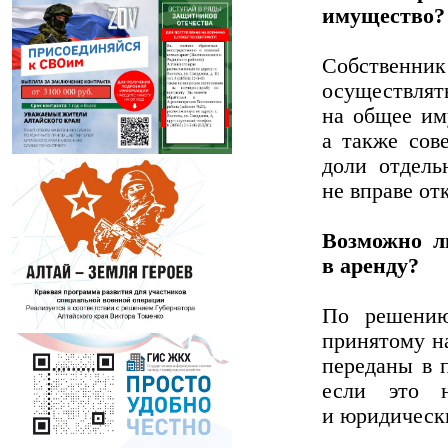
имущество?
Собственн
осуществлять
на общее им
а также сов
доли отдель
не вправе от
Возможно л
в аренду?
По решению
принятому н
переданы в п
если это 
и юридическ