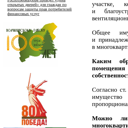
Роспотребнадзоре пройдет «День
участке, 
открытых дверей» для граждан по
вопросам защиты прав потребителей
и благоуст
финансовых услуг
вентиляционн
Общее иму
и принадле
в многокварт
Каким обр
помещения
собственнос
Согласно ст
имущество 
пропорциона
Можно ли
многокварти