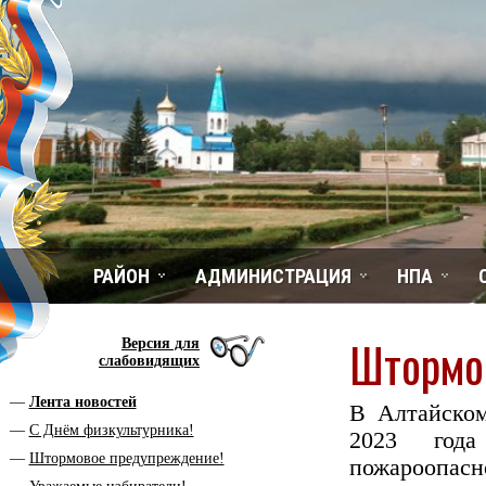
РАЙОН
АДМИНИСТРАЦИЯ
НПА
Штормо
Версия для
слабовидящих
Лента новостей
В Алтайском
С Днём физкультурника!
2023 года
Штормовое предупреждение!
пожароопасно