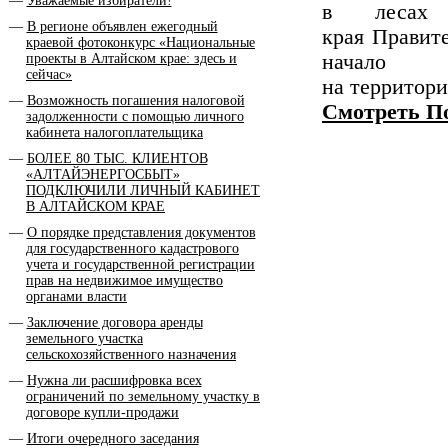
Уважаемые избиратели!
в лесах 
В регионе объявлен ежегодный
края Правит
краевой фотоконкурс «Национальные
начало 
проекты в Алтайском крае: здесь и
сейчас»
на территори
Возможность погашения налоговой
Смотреть П
задолженности с помощью личного
кабинета налогоплательщика
БОЛЕЕ 80 ТЫС. КЛИЕНТОВ
«АЛТАЙЭНЕРГОСБЫТ»
ПОДКЛЮЧИЛИ ЛИЧНЫЙ КАБИНЕТ
В АЛТАЙСКОМ КРАЕ
О порядке представления документов
для государственного кадастрового
учета и государственной регистрации
прав на недвижимое имущество
органами власти
Заключение договора аренды
земельного участка
сельскохозяйственного назначения
Нужна ли расшифровка всех
ограничений по земельному участку в
договоре купли-продажи
Итоги очередного заседания