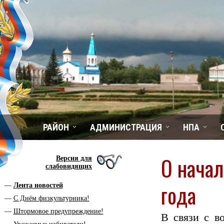
РАЙОН
АДМИНИСТРАЦИЯ
НПА
О начал
Версия для
слабовидящих
года
Лента новостей
С Днём физкультурника!
Штормовое предупреждение!
В связи с в