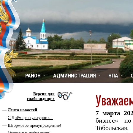
РАЙОН
АДМИНИСТРАЦИЯ
НПА
Уважае
Версия для
слабовидящих
Лента новостей
7 марта 202
С Днём физкультурника!
бизнес» по
Штормовое предупреждение!
Тобольская