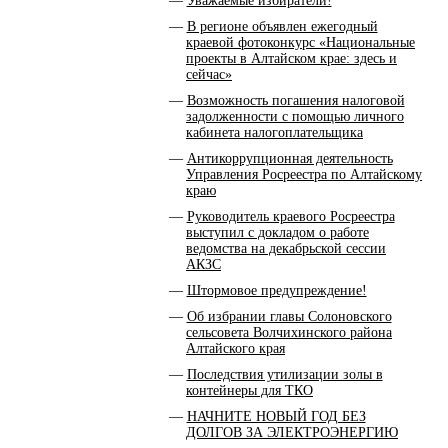
Уважаемые избиратели!
В регионе объявлен ежегодный
краевой фотоконкурс «Национальные
проекты в Алтайском крае: здесь и
сейчас»
Возможность погашения налоговой
задолженности с помощью личного
кабинета налогоплательщика
Антикоррупционная деятельность
Управления Росреестра по Алтайскому
краю
Руководитель краевого Росреестра
выступил с докладом о работе
ведомства на декабрьской сессии
АКЗС
Штормовое предупреждение!
Об избрании главы Солоновского
сельсовета Волчихинского района
Алтайского края
Последствия утилизации золы в
контейнеры для ТКО
НАЧНИТЕ НОВЫЙ ГОД БЕЗ
ДОЛГОВ ЗА ЭЛЕКТРОЭНЕРГИЮ