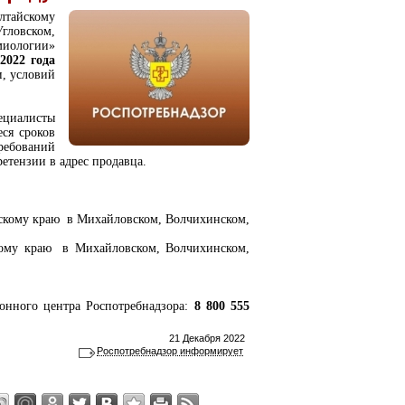
лтайскому
ловском,
миологии»
 2022 года
и, условий
циалисты
ся сроков
ребований
ретензии в адрес продавца.
йскому краю в Михайловском, Волчихинском,
ому краю в Михайловском, Волчихинском,
онного центра Роспотребнадзора:
8 800 555
21 Декабря 2022
Роспотребнадзор информирует