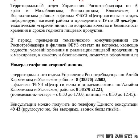
Территориальный отдел Управления Роспотребнадзора по А
краю в Михайловском, Волчихинском, Ключевском, Уг
Волчихинском районах и филиал ФБУЗ «Центр гигиены и эпиде
информируют жителей района о проведении
с 19 по 30 декабря
тематической «горячей линии по вопросам качества и безопасност
хранения и сроков годности пищевых продуктов.
В период проведения тематического консультирования спе
Роспотребнадзора и филиала ФБУЗ ответят на вопросы, касающие
годности, условий хранения и реализации пищевой продукции, т
к маркировке, к качеству и безопасности, помогут в оформлении п
Номера телефонов «горячей линии»
- территориального отдела Управления Роспотребнадзора по Алта
Ключевском и Угловском районах:
8 (38570) 22602,
- филиала ФБУЗ «Центр гигиены и эпидемиологии» по Алтайск
Ключевском и Угловском, районах
8 38570 21221,
(понедельник-четверг – с 8:30 до 17:00, пятница – с 8:30 до 12:45).
Консультации можно получить по телефону Единого консультаци
49 43
(круглосуточно, без выходных, звонок бесплатный).