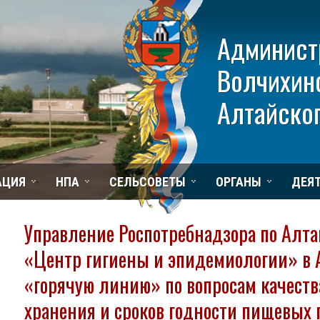
Админист
Волчихин
Алтайског
АЦИЯ
НПА
СЕЛЬСОВЕТЫ
ОРГАНЫ
ДЕЯ
Управление Роспотребнадзора по Алт
«Центр гигиены и эпидемиологии» в 
«горячую линию» по вопросам качества
хранения и сроков годности пищевых 