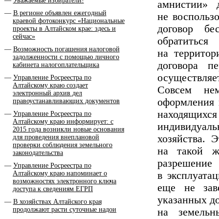
Уважаемые избиратели!
амнистии» 
В регионе объявлен ежегодный
не воспольз
краевой фотоконкурс «Национальные
договор бе
проекты в Алтайском крае: здесь и
сейчас»
обратит
Возможность погашения налоговой
на территор
задолженности с помощью личного
договора п
кабинета налогоплательщика
осуществляет
Управление Росреестра по
Алтайскому краю создает
Совсем нем
электронный архив дел
оформления 
правоустанавливающих документов
находящих
Управление Росреестра по
Алтайскому краю информирует: с
индивидуаль
2015 года возникли новые основания
хозяйства. 
для проведения внеплановой
проверки соблюдения земельного
на такой ж
законодательства
разрешени
Управление Росреестра по
Алтайскому краю напоминает о
в эксплуата
возможностях электронного ключа
еще не зав
доступа к сведениям ЕГРП
указанных д
В хозяйствах Алтайского края
продолжают расти суточные надои
на земельн