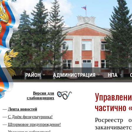
РАЙОН
АДМИНИСТРАЦИЯ
НПА
Управлени
Версия для
слабовидящих
частично 
Лента новостей
С Днём физкультурника!
Росреестр 
Штормовое предупреждение!
заканчивае