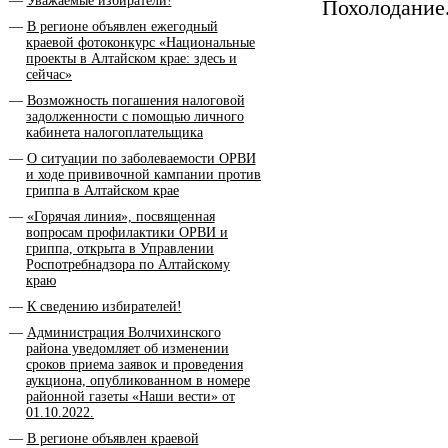
Уважаемые избиратели!
Похолодание
В регионе объявлен ежегодный
краевой фотоконкурс «Национальные
проекты в Алтайском крае: здесь и
сейчас»
Возможность погашения налоговой
задолженности с помощью личного
кабинета налогоплательщика
О ситуации по заболеваемости ОРВИ
и ходе прививочной кампании против
гриппа в Алтайском крае
«Горячая линия», посвященная
вопросам профилактики ОРВИ и
гриппа, открыта в Управлении
Роспотребнадзора по Алтайскому
краю
К сведению избирателей!
Администрация Волчихинского
района уведомляет об изменении
сроков приема заявок и проведения
аукциона, опубликованном в номере
районной газеты «Наши вести» от
01.10.2022.
В регионе объявлен краевой