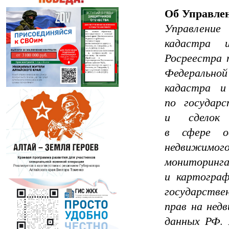
Об Управлен
Управление
кадастра 
Росреестра 
Федераль
кадастра и
по государ
и сделок
в сфере ос
недвижимог
мониторинга
и картограф
государстве
прав на нед
данных РФ. 