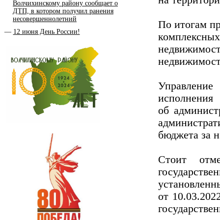
на территори
Волчихинскому району сообщает о
ДТП, в котором получил ранения
несовершеннолетний
По итогам пр
12 июня День России!
комплексных
недвижимос
недвижимост
Управление
исполнен
об админист
администра
бюджета за 
Стоит отме
государст
установленн
от 10.03.20
государствен