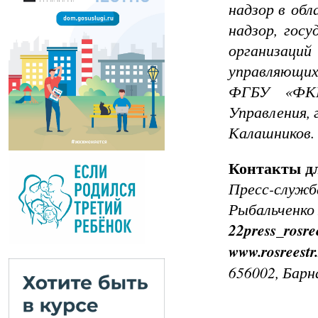
надзор в обл
надзор, гос
организаци
управляющи
ФГБУ «ФКП
Управления,
Калашников.
Контакты 
Пресс-служб
Рыбальченко 
22press_rosre
www.rosreestr
656002, Барна