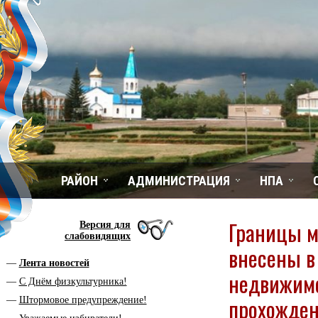
РАЙОН
АДМИНИСТРАЦИЯ
НПА
Границы м
Версия для
слабовидящих
внесены в
Лента новостей
недвижимо
С Днём физкультурника!
прохожден
Штормовое предупреждение!