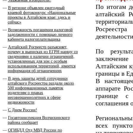
Уважаемые избиратели!
По итогам д
В регионе объявлен ежегодный
краевой фотоконкурс «Национальные
алтайский Р
проекты в Алтайском крае: здесь и
террит
сейчас»
Росреестр
Возможность погашения налоговой
задолженности с помощью личного
деятельности
кабинета налогоплательщика
Алтайский Росреестр разъясняет,
По результ
почему в выписках из ЕГРН наряду со
сведениями о наличии ограничений,
заключение
установленных для зон с особым
Алтайским кр
использованием территорий, имеется
информация об ограничениях
границы в Е
В день защиты детей сотрудники
В настоящее
алтайского Росреестра раздали около
аппарате Ро
500 информационных памяток
родителям о правах
границе с 
несовершеннолетних в сфере
соглашения 
недвижимости
С Днем России!
Региональны
Госавтоинспекция Вол­чихинского
района сообщает
всех пункто
ОГИБДД Отд МВД России по